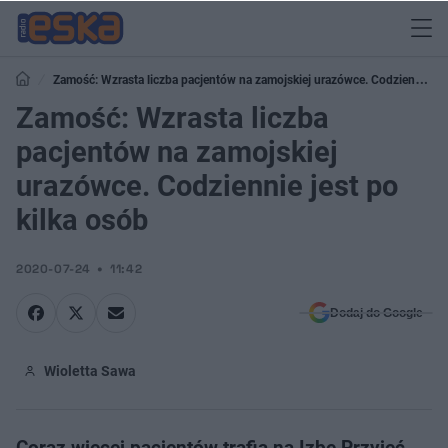
Zamość: Wzrasta liczba pacjentów na zamojskiej urazówce. Codziennie
jest po kilka osób
Zamość: Wzrasta liczba
pacjentów na zamojskiej
urazówce. Codziennie jest po
kilka osób
2020-07-24
11:42
Dodaj do Google
Wioletta Sawa
Coraz więcej pacjentów trafia na Izbę Przyjęć