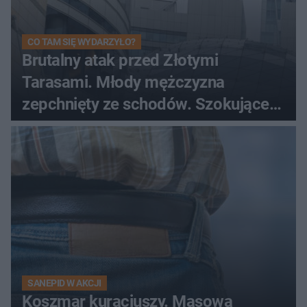
CO TAM SIĘ WYDARZYŁO?
Brutalny atak przed Złotymi
Tarasami. Młody mężczyzna
zepchnięty ze schodów. Szokujące
nagranie krąży po sieci
SANEPID W AKCJI
Koszmar kuracjuszy. Masowa