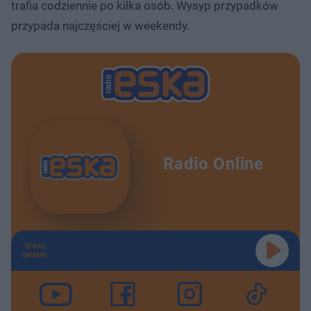
trafia codziennie po kilka osób. Wysyp przypadków
przypada najczęściej w weekendy.
Radio Online
TERAZ
GRAMY