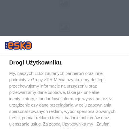
Drogi Użytkowniku,
My, naszych 1162 zaufanych partnerów oraz inne
Żaden utwór zamieszczony w serwisie nie może być powielany i
podmioty z Grupy ZPR Media uzyskujemy dostęp i
rozpowszechniany lub dalej rozpowszechniany w jakikolwiek sposób (w
przechowujemy informacje na urządzeniu oraz
tym także elektroniczny lub mechaniczny) na jakimkolwiek polu
eksploatacji w jakiejkolwiek formie, włącznie z umieszczaniem w
przetwarzamy dane osobowe, takie jak unikalne
Internecie bez pisemnej zgody właściciela praw. Jakiekolwiek użycie lub
identyfikatory, standardowe informacje wysyłane przez
wykorzystanie utworów w całości lub w części z naruszeniem prawa,
tzn. bez właściwej zgody, jest zabronione pod groźbą kary i może być
urządzenie czy dane przeglądania w celu zapewniania
ścigane prawnie.
spersonalizowanych reklam, wybór spersonalizowanych
treści, pomiar reklam i treści, badanie odbiorców oraz
ulepszanie usług. Za zgodą Użytkownika my i Zaufani