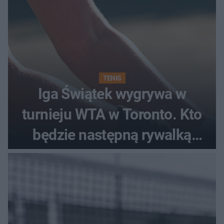
TENIS
Iga Świątek wygrywa w
turnieju WTA w Toronto. Kto
będzie następną rywalką
Polki?