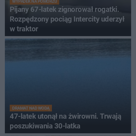
WYPADEK NA POMORZU
Pijany 67-latek zignorował rogatki.
Rozpędzony pociąg Intercity uderzył
w traktor
DRAMAT NAD WODĄ
47-latek utonął na żwirowni. Trwają
poszukiwania 30-latka