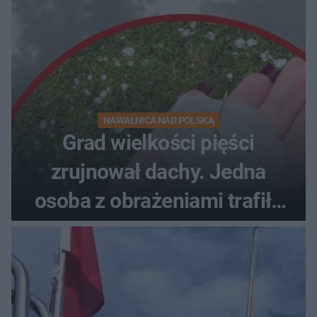
NAWAŁNICA NAD POLSKĄ
Grad wielkości pięści
zrujnował dachy. Jedna
osoba z obrażeniami trafiła
do szpitala