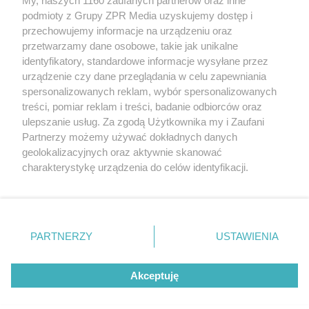
My, naszych 1160 zaufanych partnerów oraz inne
Żaden utwór zamieszczony w serwisie nie może być powielany i
podmioty z Grupy ZPR Media uzyskujemy dostęp i
rozpowszechniany lub dalej rozpowszechniany w jakikolwiek sposób (w
przechowujemy informacje na urządzeniu oraz
tym także elektroniczny lub mechaniczny) na jakimkolwiek polu
eksploatacji w jakiejkolwiek formie, włącznie z umieszczaniem w
przetwarzamy dane osobowe, takie jak unikalne
Internecie bez pisemnej zgody właściciela praw. Jakiekolwiek użycie lub
identyfikatory, standardowe informacje wysyłane przez
wykorzystanie utworów w całości lub w części z naruszeniem prawa,
tzn. bez właściwej zgody, jest zabronione pod groźbą kary i może być
urządzenie czy dane przeglądania w celu zapewniania
ścigane prawnie.
spersonalizowanych reklam, wybór spersonalizowanych
treści, pomiar reklam i treści, badanie odbiorców oraz
ulepszanie usług. Za zgodą Użytkownika my i Zaufani
Partnerzy możemy używać dokładnych danych
geolokalizacyjnych oraz aktywnie skanować
charakterystykę urządzenia do celów identyfikacji.
Ponieważ cenimy Twoją prywatność, prosimy o zgodę na
O nas
korzystanie z tych technologii poprzez kliknięcie
Informacje prawne
„Akceptuję”. Zgoda jest dobrowolna i zawsze możesz ją
zmienić/wycofać klikając przycisk ustawień prywatności
PARTNERZY
USTAWIENIA
Nasze serwisy
znajdujący się w lewym dolnym rogu strony
. Niektóre
rodzaje przetwarzania danych nie wymagają zgody
© 2026 Grupa ZPR Media
Akceptuję
użytkownika, ale masz prawo sprzeciwić się takiemu
przetwarzaniu. Preferencje będą miały zastosowanie tylko
na tej witrynie.