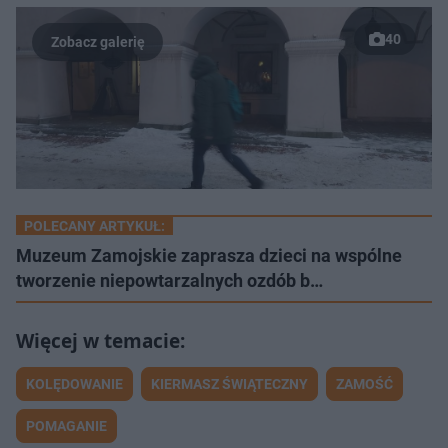
40
POLECANY ARTYKUŁ:
Muzeum Zamojskie zaprasza dzieci na wspólne
tworzenie niepowtarzalnych ozdób b…
KOLĘDOWANIE
KIERMASZ ŚWIĄTECZNY
ZAMOŚĆ
POMAGANIE