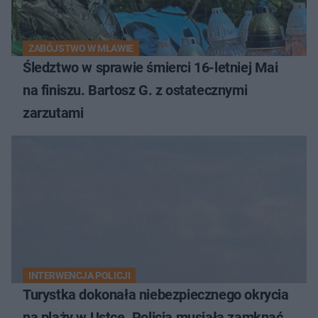
ZABÓJSTWO W MŁAWIE
Śledztwo w sprawie śmierci 16-letniej Mai
na finiszu. Bartosz G. z ostatecznymi
zarzutami
INTERWENCJA POLICJI
Turystka dokonała niebezpiecznego okrycia
na plaży w Ustce. Policja musiała zamknąć