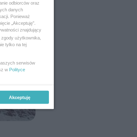
anie odbiorców oraz
nych danych
kacji. Ponieważ
ięcie „Akceptuję”.
ywatności znajdujący
ą zgody użytkownika,
 tylko na tej
 naszych serwisów
esz w
Polityce
Akceptuję