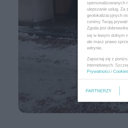
spersonalizowanych re
ulepszanie usług. Za
geolokalizacyjnych or
cenimy Twoją prywatno
Zgoda jest dobrowoln
się w lewym dolnym r
ale masz prawo sprzec
witrynie.
Zapoznaj się z poniż
internetowych. Szcze
Prywatności
i
Cookie
PARTNERZY