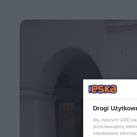
Drogi Użytkow
My, naszych 1160 zau
przechowujemy informa
standardowe informac