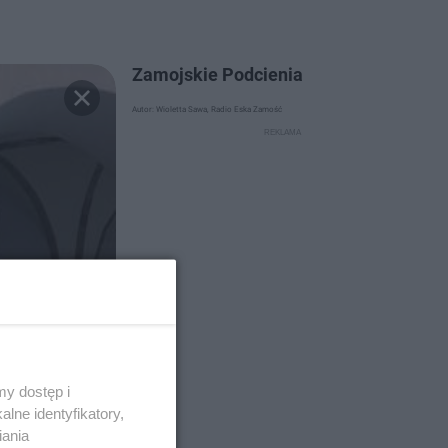
Zamojskie Podcienia
Autor: Wioletta Sawa, Radio Eska Zamość
y dostęp i
lne identyfikatory,
iania