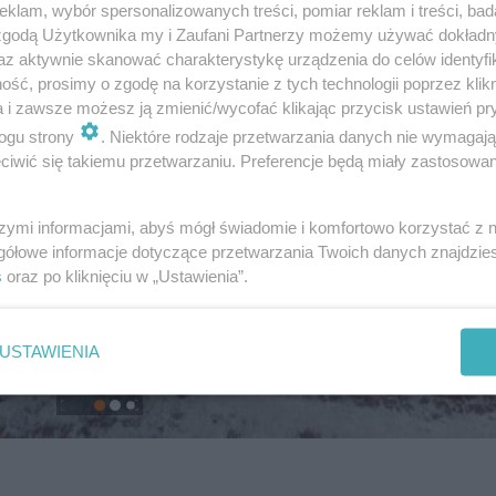
klam, wybór spersonalizowanych treści, pomiar reklam i treści, bad
 zgodą Użytkownika my i Zaufani Partnerzy możemy używać dokład
az aktywnie skanować charakterystykę urządzenia do celów identyfi
ść, prosimy o zgodę na korzystanie z tych technologii poprzez klikn
a i zawsze możesz ją zmienić/wycofać klikając przycisk ustawień pr
ogu strony
. Niektóre rodzaje przetwarzania danych nie wymagaj
iwić się takiemu przetwarzaniu. Preferencje będą miały zastosowanie
szymi informacjami, abyś mógł świadomie i komfortowo korzystać z
gółowe informacje dotyczące przetwarzania Twoich danych znajdzi
s
oraz po kliknięciu w „Ustawienia”.
USTAWIENIA