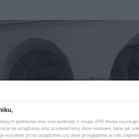
niku,
fanych partnerów oraz inne podmioty z Grupy ZPR Media uzyskujem
cje na urządzeniu oraz przetwarzamy dane osobowe, takie jak unika
je wysyłane przez urządzenie czy dane przeglądania w celu zapewn