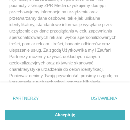
Żaden utwór zamieszczony w serwisie nie może być powielany i
podmioty z Grupy ZPR Media uzyskujemy dostęp i
rozpowszechniany lub dalej rozpowszechniany w jakikolwiek sposób (w
tym także elektroniczny lub mechaniczny) na jakimkolwiek polu
przechowujemy informacje na urządzeniu oraz
eksploatacji w jakiejkolwiek formie, włącznie z umieszczaniem w Internecie
przetwarzamy dane osobowe, takie jak unikalne
bez pisemnej zgody właściciela praw. Jakiekolwiek użycie lub
wykorzystanie utworów w całości lub w części z naruszeniem prawa, tzn.
identyfikatory, standardowe informacje wysyłane przez
bez właściwej zgody, jest zabronione pod groźbą kary i może być ścigane
urządzenie czy dane przeglądania w celu zapewniania
prawnie.
spersonalizowanych reklam, wybór spersonalizowanych
treści, pomiar reklam i treści, badanie odbiorców oraz
ulepszanie usług. Za zgodą Użytkownika my i Zaufani
Partnerzy możemy używać dokładnych danych
geolokalizacyjnych oraz aktywnie skanować
charakterystykę urządzenia do celów identyfikacji.
O nas
Ponieważ cenimy Twoją prywatność, prosimy o zgodę na
korzystanie z tych technologii poprzez kliknięcie
Informacje prawne
„Akceptuję”. Zgoda jest dobrowolna i zawsze możesz ją
zmienić/wycofać klikając przycisk ustawień prywatności
Nasze serwisy
PARTNERZY
USTAWIENIA
znajdujący się w lewym dolnym rogu strony
. Niektóre
rodzaje przetwarzania danych nie wymagają zgody
© 2026 Grupa ZPR Media
Akceptuję
użytkownika, ale masz prawo sprzeciwić się takiemu
przetwarzaniu. Preferencje będą miały zastosowanie tylko
na tej witrynie.