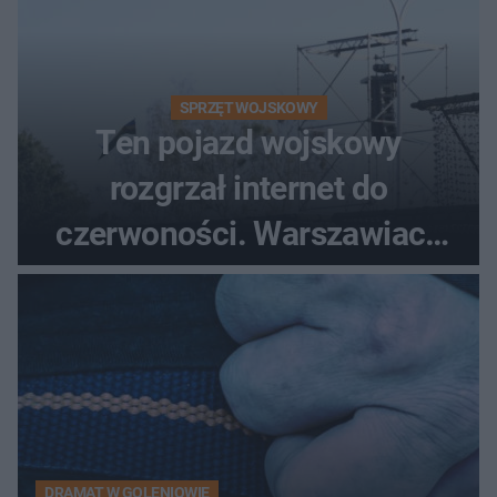
SPRZĘT WOJSKOWY
Ten pojazd wojskowy
rozgrzał internet do
czerwoności. Warszawiacy
pytali, czy to Mad Max!
DRAMAT W GOLENIOWIE