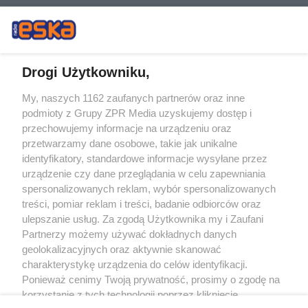
Drogi Użytkowniku,
My, naszych 1162 zaufanych partnerów oraz inne
Żaden utwór zamieszczony w serwisie nie może być powielany i
podmioty z Grupy ZPR Media uzyskujemy dostęp i
rozpowszechniany lub dalej rozpowszechniany w jakikolwiek sposób (w
tym także elektroniczny lub mechaniczny) na jakimkolwiek polu
przechowujemy informacje na urządzeniu oraz
eksploatacji w jakiejkolwiek formie, włącznie z umieszczaniem w Internecie
przetwarzamy dane osobowe, takie jak unikalne
bez pisemnej zgody właściciela praw. Jakiekolwiek użycie lub
wykorzystanie utworów w całości lub w części z naruszeniem prawa, tzn.
identyfikatory, standardowe informacje wysyłane przez
bez właściwej zgody, jest zabronione pod groźbą kary i może być ścigane
urządzenie czy dane przeglądania w celu zapewniania
prawnie.
spersonalizowanych reklam, wybór spersonalizowanych
treści, pomiar reklam i treści, badanie odbiorców oraz
ulepszanie usług. Za zgodą Użytkownika my i Zaufani
Partnerzy możemy używać dokładnych danych
geolokalizacyjnych oraz aktywnie skanować
charakterystykę urządzenia do celów identyfikacji.
O nas
Ponieważ cenimy Twoją prywatność, prosimy o zgodę na
korzystanie z tych technologii poprzez kliknięcie
Informacje prawne