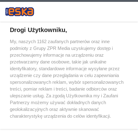
Drogi Użytkowniku,
My, naszych 1162 zaufanych partnerów oraz inne
Żaden utwór zamieszczony w serwisie nie może być powielany i
podmioty z Grupy ZPR Media uzyskujemy dostęp i
rozpowszechniany lub dalej rozpowszechniany w jakikolwiek sposób (w
tym także elektroniczny lub mechaniczny) na jakimkolwiek polu
przechowujemy informacje na urządzeniu oraz
eksploatacji w jakiejkolwiek formie, włącznie z umieszczaniem w
przetwarzamy dane osobowe, takie jak unikalne
Internecie bez pisemnej zgody właściciela praw. Jakiekolwiek użycie lub
identyfikatory, standardowe informacje wysyłane przez
wykorzystanie utworów w całości lub w części z naruszeniem prawa,
tzn. bez właściwej zgody, jest zabronione pod groźbą kary i może być
urządzenie czy dane przeglądania w celu zapewniania
ścigane prawnie.
spersonalizowanych reklam, wybór spersonalizowanych
treści, pomiar reklam i treści, badanie odbiorców oraz
ulepszanie usług. Za zgodą Użytkownika my i Zaufani
Partnerzy możemy używać dokładnych danych
geolokalizacyjnych oraz aktywnie skanować
charakterystykę urządzenia do celów identyfikacji.
Ponieważ cenimy Twoją prywatność, prosimy o zgodę na
O nas
korzystanie z tych technologii poprzez kliknięcie
Informacje prawne
„Akceptuję”. Zgoda jest dobrowolna i zawsze możesz ją