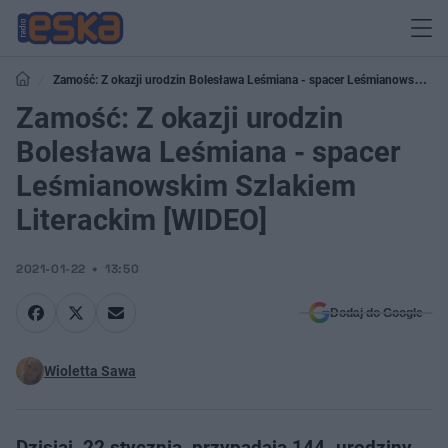
Zamość: Z okazji urodzin Bolesława Leśmiana - spacer Leśmianowskim
Szlakiem Literackim [WIDEO]
Zamość: Z okazji urodzin
Bolesława Leśmiana - spacer
Leśmianowskim Szlakiem
Literackim [WIDEO]
2021-01-22
13:50
Dodaj do Google
Wioletta Sawa
Dzisiaj, 22 stycznia, przypadają 144. urodziny