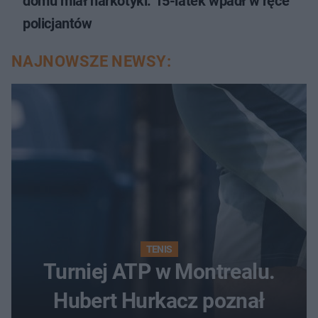
domu miał narkotyki. 15-latek wpadł w ręce
policjantów
NAJNOWSZE NEWSY:
TENIS
Turniej ATP w Montrealu.
Hubert Hurkacz poznał