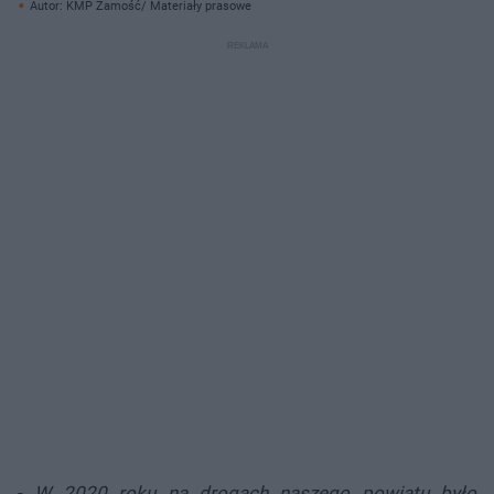
Autor: KMP Zamość/ Materiały prasowe
-
W 2020 roku na drogach naszego powiatu było