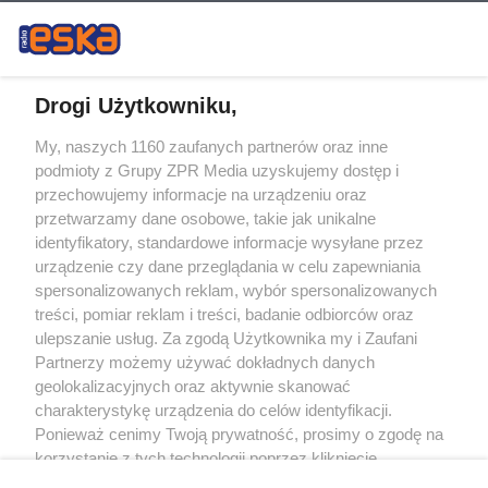
Drogi Użytkowniku,
My, naszych 1160 zaufanych partnerów oraz inne
Żaden utwór zamieszczony w serwisie nie może być powielany i
podmioty z Grupy ZPR Media uzyskujemy dostęp i
rozpowszechniany lub dalej rozpowszechniany w jakikolwiek sposób (w
tym także elektroniczny lub mechaniczny) na jakimkolwiek polu
przechowujemy informacje na urządzeniu oraz
eksploatacji w jakiejkolwiek formie, włącznie z umieszczaniem w Internecie
przetwarzamy dane osobowe, takie jak unikalne
bez pisemnej zgody właściciela praw. Jakiekolwiek użycie lub
wykorzystanie utworów w całości lub w części z naruszeniem prawa, tzn.
identyfikatory, standardowe informacje wysyłane przez
bez właściwej zgody, jest zabronione pod groźbą kary i może być ścigane
urządzenie czy dane przeglądania w celu zapewniania
prawnie.
spersonalizowanych reklam, wybór spersonalizowanych
treści, pomiar reklam i treści, badanie odbiorców oraz
ulepszanie usług. Za zgodą Użytkownika my i Zaufani
Partnerzy możemy używać dokładnych danych
geolokalizacyjnych oraz aktywnie skanować
charakterystykę urządzenia do celów identyfikacji.
O nas
Ponieważ cenimy Twoją prywatność, prosimy o zgodę na
korzystanie z tych technologii poprzez kliknięcie
Informacje prawne
„Akceptuję”. Zgoda jest dobrowolna i zawsze możesz ją