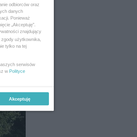
anie odbiorców oraz
nych danych
kacji. Ponieważ
ięcie „Akceptuję”.
ywatności znajdujący
ą zgody użytkownika,
 tylko na tej
 naszych serwisów
esz w
Polityce
3
Akceptuję