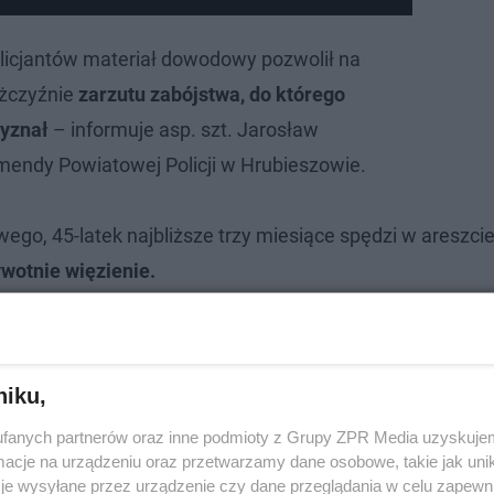
licjantów materiał dowodowy pozwolił na
żczyźnie
zarzutu zabójstwa, do którego
zyznał
– informuje asp. szt. Jarosław
endy Powiatowej Policji w Hrubieszowie.
go, 45-latek najbliższe trzy miesiące spędzi w areszci
wotnie więzienie.
niku,
fanych partnerów oraz inne podmioty z Grupy ZPR Media uzyskujem
cje na urządzeniu oraz przetwarzamy dane osobowe, takie jak unika
je wysyłane przez urządzenie czy dane przeglądania w celu zapewn