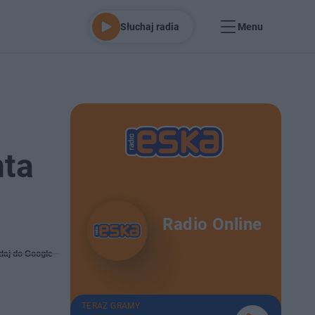
Słuchaj radia
Menu
nta
Radio Online
daj do Google
TERAZ GRAMY