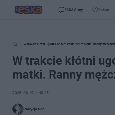
ESKA Story
Dołącz
W trakcie kłótni ugodził nożem konkubenta matki. Ranny mężczyzn
W trakcie kłótni u
matki. Ranny mężcz
2025-06-17
13:15
Patrycja Pop