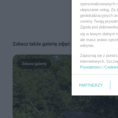
spersonalizowanych re
ulepszanie usług. Za
geolokalizacyjnych or
cenimy Twoją prywatno
Zgoda jest dobrowoln
się w lewym dolnym r
ale masz prawo sprzec
Zobacz także galerię zdjęć:
Tragiczny wypadek w
witrynie.
Zapoznaj się z poniż
internetowych. Szcze
Prywatności
i
Cookie
PARTNERZY