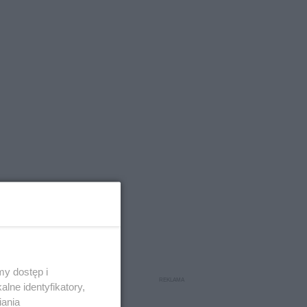
e
y dostęp i
lne identyfikatory,
iania