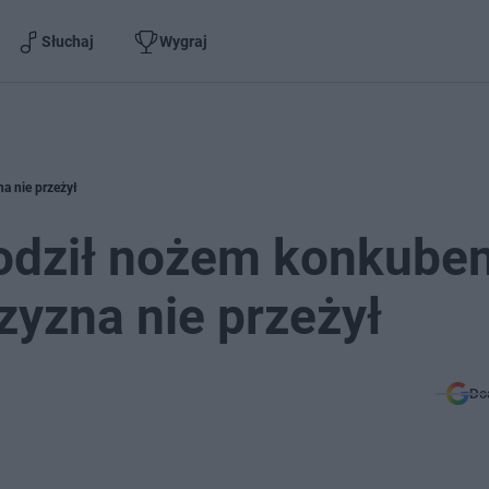
Słuchaj
Wygraj
a nie przeżył
godził nożem konkube
yzna nie przeżył
Do