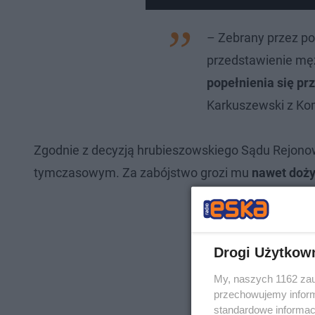
– Zebrany przez po
przedstawienie mę
popełnienia się pr
Karkuszewski z Kom
Zgodnie z decyzją hrubieszowskiego Sądu Rejonowe
tymczasowym. Za zabójstwo grozi mu
nawet doży
Drogi Użytkow
My, naszych 1162 zau
przechowujemy informa
standardowe informac