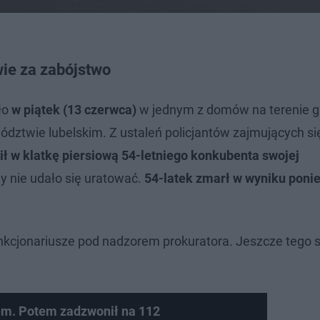
ie za zabójstwo
ło
w piątek (13 czerwca)
w jednym z domów na terenie 
ztwie lubelskim. Z ustaleń policjantów zajmujących się
ził w klatkę piersiową 54-letniego konkubenta swojej
 nie udało się uratować.
54-latek zmarł w wyniku poni
unkcjonariusze pod nadzorem prokuratora. Jeszcze tego
żem. Potem zadzwonił na 112