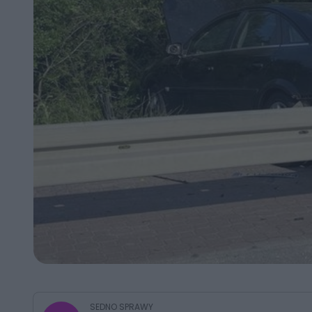
G
SEDNO SPRAWY