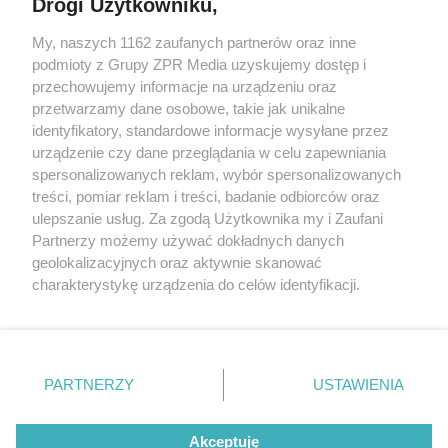
Drogi Użytkowniku,
My, naszych 1162 zaufanych partnerów oraz inne
Żaden utwór zamieszczony w serwisie nie może być powielany i
podmioty z Grupy ZPR Media uzyskujemy dostęp i
rozpowszechniany lub dalej rozpowszechniany w jakikolwiek sposób (w
przechowujemy informacje na urządzeniu oraz
tym także elektroniczny lub mechaniczny) na jakimkolwiek polu
eksploatacji w jakiejkolwiek formie, włącznie z umieszczaniem w
przetwarzamy dane osobowe, takie jak unikalne
Internecie bez pisemnej zgody właściciela praw. Jakiekolwiek użycie lub
identyfikatory, standardowe informacje wysyłane przez
wykorzystanie utworów w całości lub w części z naruszeniem prawa,
tzn. bez właściwej zgody, jest zabronione pod groźbą kary i może być
urządzenie czy dane przeglądania w celu zapewniania
ścigane prawnie.
spersonalizowanych reklam, wybór spersonalizowanych
treści, pomiar reklam i treści, badanie odbiorców oraz
ulepszanie usług. Za zgodą Użytkownika my i Zaufani
Partnerzy możemy używać dokładnych danych
geolokalizacyjnych oraz aktywnie skanować
charakterystykę urządzenia do celów identyfikacji.
Ponieważ cenimy Twoją prywatność, prosimy o zgodę na
O nas
korzystanie z tych technologii poprzez kliknięcie
Informacje prawne
„Akceptuję”. Zgoda jest dobrowolna i zawsze możesz ją
zmienić/wycofać klikając przycisk ustawień prywatności
PARTNERZY
USTAWIENIA
Nasze serwisy
znajdujący się w lewym dolnym rogu strony
. Niektóre
rodzaje przetwarzania danych nie wymagają zgody
© 2026 Grupa ZPR Media
Akceptuję
użytkownika, ale masz prawo sprzeciwić się takiemu