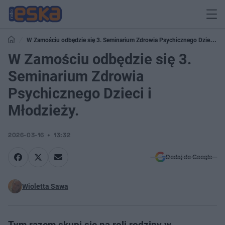
W Zamościu odbędzie się 3. Seminarium Zdrowia Psychicznego Dzieci i
Młodzieży.
W Zamościu odbędzie się 3.
Seminarium Zdrowia
Psychicznego Dzieci i
Młodzieży.
2026-03-16
13:32
Dodaj do Google
Wioletta Sawa
Tym razem skupi się na roli rodziny w