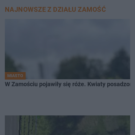
NAJNOWSZE Z DZIAŁU ZAMOŚĆ
MIASTO
W Zamościu pojawiły się róże. Kwiaty posadzono