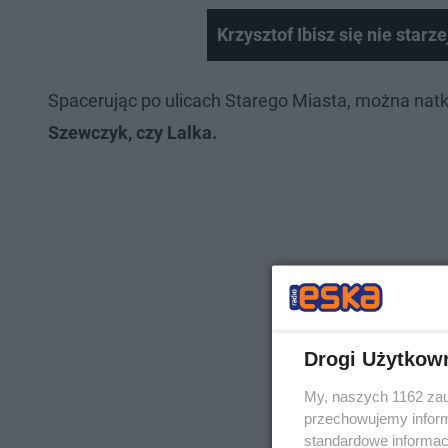
Krzysztof Ibisz się nie starz
Spacerując po ulicach Starego Miasta, można natk
Szewczyk, czy Lalka.
Drogi Użytkow
My, naszych 1162 zau
przechowujemy informa
standardowe informac