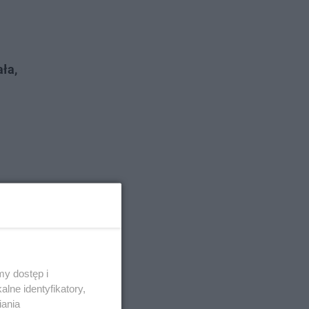
ała,
y dostęp i
lne identyfikatory,
iania