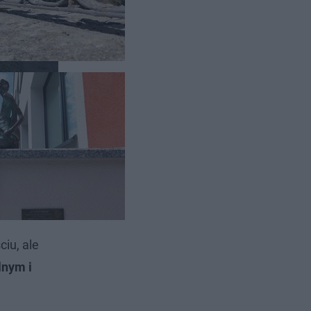
 i
iu, ale
lnym i