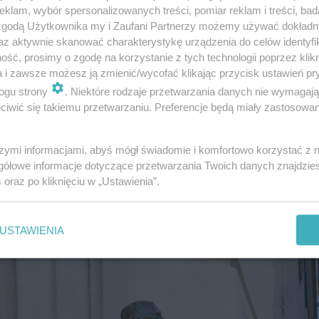
klam, wybór spersonalizowanych treści, pomiar reklam i treści, bad
 zgodą Użytkownika my i Zaufani Partnerzy możemy używać dokład
trzeni publicznej Zamościa to nie tylko hołd dla poety,
az aktywnie skanować charakterystykę urządzenia do celów identyfi
ść, prosimy o zgodę na korzystanie z tych technologii poprzez klikn
na nowo rozbudza wyobraźnię i
zaprasza do odkrywania po
a i zawsze możesz ją zmienić/wycofać klikając przycisk ustawień pr
ogu strony
. Niektóre rodzaje przetwarzania danych nie wymagaj
iwić się takiemu przetwarzaniu. Preferencje będą miały zastosowanie
zkał w Zamościu. Do dzisiaj w mieście zachowały się mie
 je poznać wybierając
Leśmianowski Szlak Literacki
.
Za
szymi informacjami, abyś mógł świadomie i komfortowo korzystać z
gółowe informacje dotyczące przetwarzania Twoich danych znajdzi
zki, Bazyliańską, Żeromskiego, Akademicką, Zamenhofa.
s
oraz po kliknięciu w „Ustawienia”.
edstawiających bohaterów poezji Leśmiana!
USTAWIENIA