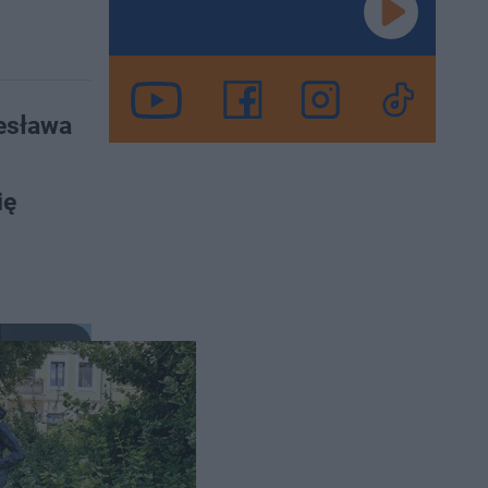
esława
ię