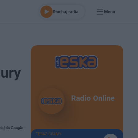
Słuchaj radia
Menu
gury
Radio Online
daj do Google
TERAZ GRAMY