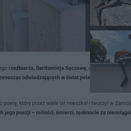
ego
rzeźbiarza, Bartłomieja Sęczawę,
odzwierciedla
zenosząc odwiedzających w świat pełen baśni, symboliki
poetę, który przez wiele lat mieszkał i tworzył w Zamośc
 jego poezji – miłości, śmierci, tęsknocie za nieosiąga