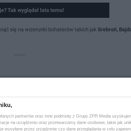
eje? Tak wyglądał lata temu!
nąć się na wizerunki bohaterów takich jak
Srebroń, Bajd
niku,
fanych partnerów oraz inne podmioty z Grupy ZPR Media uzyskujem
cje na urządzeniu oraz przetwarzamy dane osobowe, takie jak unika
je wysyłane przez urządzenie czy dane przeglądania w celu zapewn