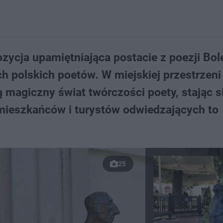
ycja upamiętniająca postacie z poezji Bol
h polskich poetów. W miejskiej przestrzeni
ją magiczny świat twórczości poety, stając s
 mieszkańców i turystów odwiedzających to
25