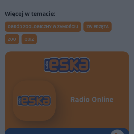
OGRÓD ZOOLOGICZNY W ZAMOŚCIU
ZWIERZĘTA
ZOO
QUIZ
Radio Online