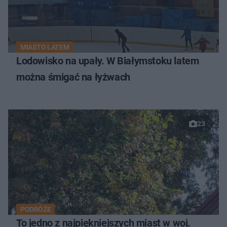
MIASTO LATEM
Lodowisko na upały. W Białymstoku latem
można śmigać na łyżwach
23
PODRÓŻE
To jedno z najpiękniejszych miast w woj.