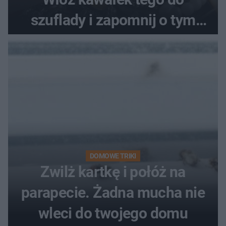
szuflady i zapomnij o tym
problemie. Sposób na
pociemniałą biżuterię
DOMOWE TRIKI
Zwilż kartkę i połóż na
parapecie. Żadna mucha nie
wleci do twojego domu