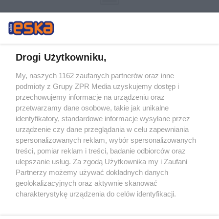
Drogi Użytkowniku,
My, naszych 1162 zaufanych partnerów oraz inne
Żaden utwór zamieszczony w serwisie nie może być powielany i
podmioty z Grupy ZPR Media uzyskujemy dostęp i
rozpowszechniany lub dalej rozpowszechniany w jakikolwiek sposób (w
przechowujemy informacje na urządzeniu oraz
tym także elektroniczny lub mechaniczny) na jakimkolwiek polu
eksploatacji w jakiejkolwiek formie, włącznie z umieszczaniem w
przetwarzamy dane osobowe, takie jak unikalne
Internecie bez pisemnej zgody właściciela praw. Jakiekolwiek użycie lub
identyfikatory, standardowe informacje wysyłane przez
wykorzystanie utworów w całości lub w części z naruszeniem prawa,
tzn. bez właściwej zgody, jest zabronione pod groźbą kary i może być
urządzenie czy dane przeglądania w celu zapewniania
ścigane prawnie.
spersonalizowanych reklam, wybór spersonalizowanych
treści, pomiar reklam i treści, badanie odbiorców oraz
ulepszanie usług. Za zgodą Użytkownika my i Zaufani
Partnerzy możemy używać dokładnych danych
geolokalizacyjnych oraz aktywnie skanować
charakterystykę urządzenia do celów identyfikacji.
Ponieważ cenimy Twoją prywatność, prosimy o zgodę na
O nas
korzystanie z tych technologii poprzez kliknięcie