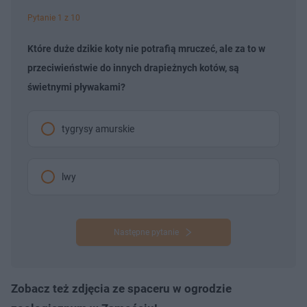
Pytanie 1 z 10
Które duże dzikie koty nie potrafią mruczeć, ale za to w
przeciwieństwie do innych drapieżnych kotów, są
świetnymi pływakami?
tygrysy amurskie
lwy
Następne pytanie
Zobacz też zdjęcia ze spaceru w ogrodzie