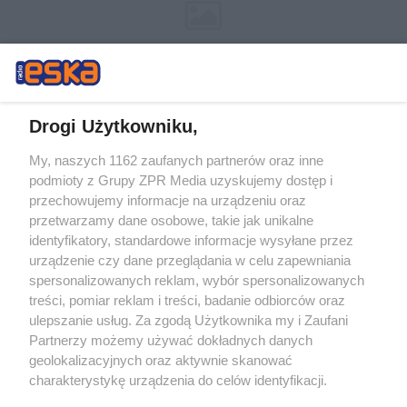
Drogi Użytkowniku,
My, naszych 1162 zaufanych partnerów oraz inne
Żaden utwór zamieszczony w serwisie nie może być powielany i
podmioty z Grupy ZPR Media uzyskujemy dostęp i
rozpowszechniany lub dalej rozpowszechniany w jakikolwiek sposób (w
przechowujemy informacje na urządzeniu oraz
tym także elektroniczny lub mechaniczny) na jakimkolwiek polu
eksploatacji w jakiejkolwiek formie, włącznie z umieszczaniem w
przetwarzamy dane osobowe, takie jak unikalne
Internecie bez pisemnej zgody właściciela praw. Jakiekolwiek użycie lub
identyfikatory, standardowe informacje wysyłane przez
wykorzystanie utworów w całości lub w części z naruszeniem prawa,
tzn. bez właściwej zgody, jest zabronione pod groźbą kary i może być
urządzenie czy dane przeglądania w celu zapewniania
ścigane prawnie.
spersonalizowanych reklam, wybór spersonalizowanych
treści, pomiar reklam i treści, badanie odbiorców oraz
ulepszanie usług. Za zgodą Użytkownika my i Zaufani
Partnerzy możemy używać dokładnych danych
geolokalizacyjnych oraz aktywnie skanować
charakterystykę urządzenia do celów identyfikacji.
Ponieważ cenimy Twoją prywatność, prosimy o zgodę na
O nas