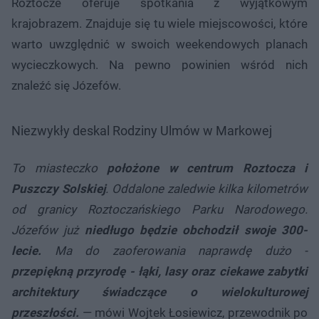
Roztocze oferuje spotkania z wyjątkowym
krajobrazem. Znajduje się tu wiele miejscowości, które
warto uwzględnić w swoich weekendowych planach
wycieczkowych. Na pewno powinien wśród nich
znaleźć się Józefów.
Niezwykły deskal Rodziny Ulmów w Markowej
To miasteczko
położone w centrum Roztocza i
Puszczy Solskiej
. Oddalone zaledwie kilka kilometrów
od granicy Roztoczańskiego Parku Narodowego.
Józefów już
niedługo będzie obchodził swoje 300-
lecie.
Ma do zaoferowania naprawdę dużo -
przepiękną przyrodę - łąki, lasy oraz ciekawe zabytki
architektury świadczące o wielokulturowej
przeszłości.
— mówi Wojtek Łosiewicz, przewodnik po