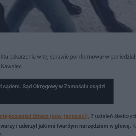
ktu oskarżenia w tej sprawie poinformował w poniedzia
 Kawalec.
ed sądem. Sąd Okręgowy w Zamościu osądzi
 miejscowości Otrocz (pow. janowski).
Z ustaleń śledczyc
 twarzy i uderzył jakimś twardym narzędziem w głowę.
K
ń.