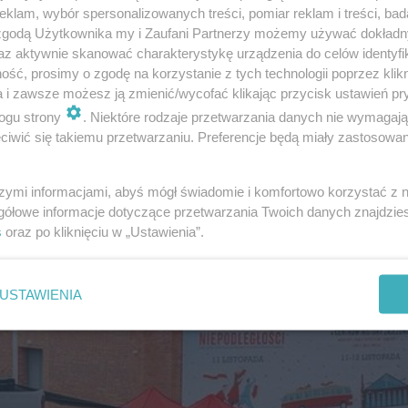
 nad matką.
klam, wybór spersonalizowanych treści, pomiar reklam i treści, bad
 zgodą Użytkownika my i Zaufani Partnerzy możemy używać dokład
az aktywnie skanować charakterystykę urządzenia do celów identyfi
ocie.
ść, prosimy o zgodę na korzystanie z tych technologii poprzez klikn
a i zawsze możesz ją zmienić/wycofać klikając przycisk ustawień pr
etruck
ogu strony
. Niektóre rodzaje przetwarzania danych nie wymagaj
iwić się takiemu przetwarzaniu. Preferencje będą miały zastosowanie
szymi informacjami, abyś mógł świadomie i komfortowo korzystać z
gółowe informacje dotyczące przetwarzania Twoich danych znajdzi
s
oraz po kliknięciu w „Ustawienia”.
USTAWIENIA