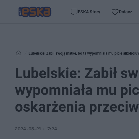
ESKA Story
Dołącz
Lubelskie: Zabił swoją matkę, bo ta wypomniała mu picie alkoholu?
Lubelskie: Zabił sw
wypomniała mu pici
oskarżenia przeciw
2024-05-21
7:24