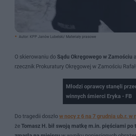
Autor: KPP Janów Lubelski/ Materiały prasowe
O skierowaniu do
Sądu Okręgowego w Zamościu
a
rzecznik Prokuratury Okręgowej w Zamościu Rafał
Młodzi oprawcy stanęli prz
winnych śmierci Eryka - FB
Do tragedii doszło
w nocy z 6 na 7 grudnia ub.r. w
że
Tomasz H. bił swoją matkę m.in. pięściami po
zmarła na miejscu
w wyniku poniesionych obraże