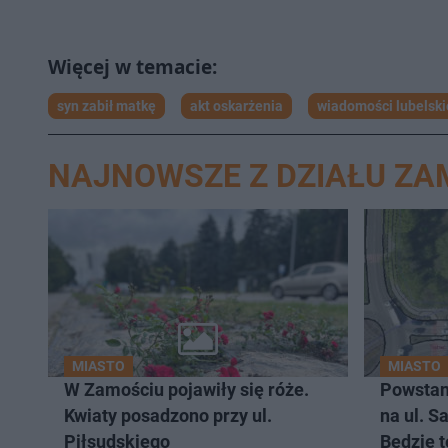
syn zabił matkę
akt oskarżenia
wiadomości lubelski
NAJNOWSZE Z DZIAŁU Z
MIASTO
MIASTO
W Zamościu pojawiły się róże.
Powstan
Kwiaty posadzono przy ul.
na ul. 
Piłsudskiego
Będzie t