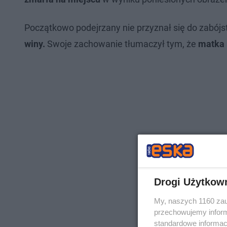
Początkowo podejrzany nie przyznał się do zabójs
winy.
Swoje zachowanie tłumaczył tym, że
matka 
Drogi Użytkow
My, naszych 1160 zau
przechowujemy informa
standardowe informac