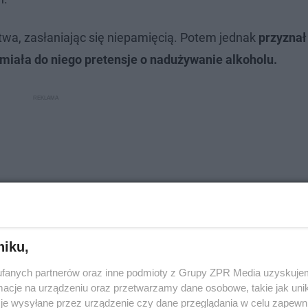
twa, zasłaniając się niepamięcią. Potem jednak
przyznał
miała do niego pretensje o nadużywanie alkoholu.
niku,
fanych partnerów oraz inne podmioty z Grupy ZPR Media uzyskujem
cje na urządzeniu oraz przetwarzamy dane osobowe, takie jak unika
je wysyłane przez urządzenie czy dane przeglądania w celu zapewn