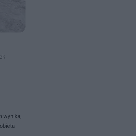
łek
h wynika,
obieta