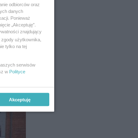
anie odbiorców oraz
nych danych
kacji. Ponieważ
ięcie „Akceptuję”.
ywatności znajdujący
ą zgody użytkownika,
 tylko na tej
3
 naszych serwisów
esz w
Polityce
Akceptuję