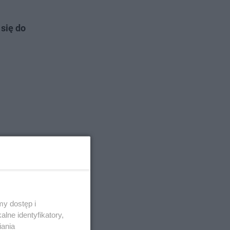
 się do
y dostęp i
lne identyfikatory,
iania