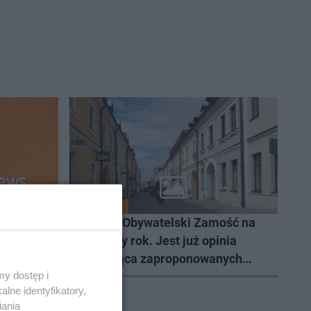
MIASTO
ub nas
Budżet Obywatelski Zamość na
przyszły rok. Jest już opinia
dotycząca zaproponowanych
y dostęp i
projektów
lne identyfikatory,
iania