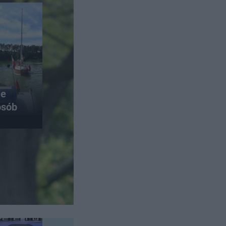
ie
osób