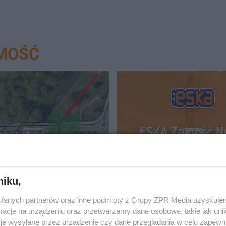
AMOŚĆ
ie bezpieczne przejście
ESKA Zamość News. Pol
Sadowej w Zamościu.
na Facebooku!
niku,
eż przejazd dla rowerów
fanych partnerów oraz inne podmioty z Grupy ZPR Media uzyskujem
cje na urządzeniu oraz przetwarzamy dane osobowe, takie jak unika
je wysyłane przez urządzenie czy dane przeglądania w celu zapewn