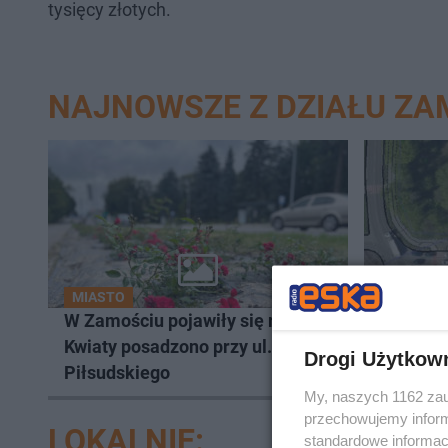
tysięcy złotych.
NAJNOWSZE Z DZIAŁU Z
MIASTO
MIASTO
W Zamościu pojawiły się róże.
Powstan
Kwiaty posadzono przy ul.
na ul. 
Drogi Użytkow
Piłsudskiego
Będzie t
My, naszych 1162 zau
przechowujemy informa
LOKALNIE:
standardowe informac