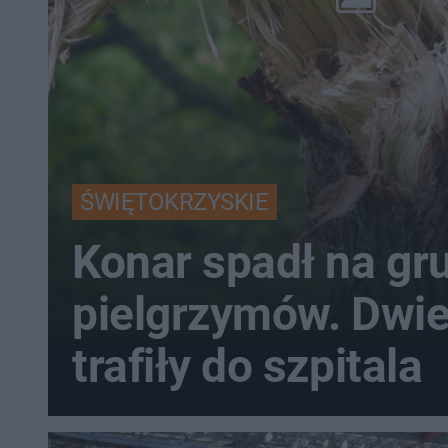
ŚWIĘTOKRZYSKIE
Konar spadł na gr
pielgrzymów. Dwi
trafiły do szpitala