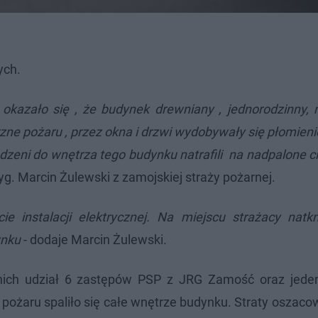
ych.
okazało się , że budynek drewniany , jednorodzinny, 
zne pożaru , przez okna i drzwi wydobywały się płomieni
ni do wnętrza tego budynku natrafili na nadpalone cia
ryg. Marcin Żulewski z zamojskiej straży pożarnej.
instalacji elektrycznej. Na miejscu strażacy natkn
ynku
- dodaje Marcin Żulewski.
 nich udział 6 zastępów PSP z JRG Zamość oraz jede
 pożaru spaliło się całe wnętrze budynku. Straty oszac