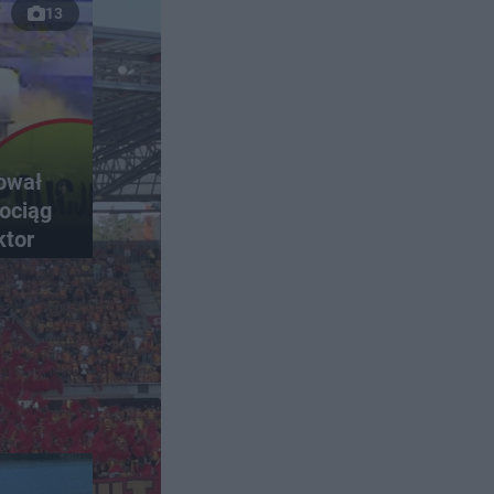
13
rował
ociąg
ktor