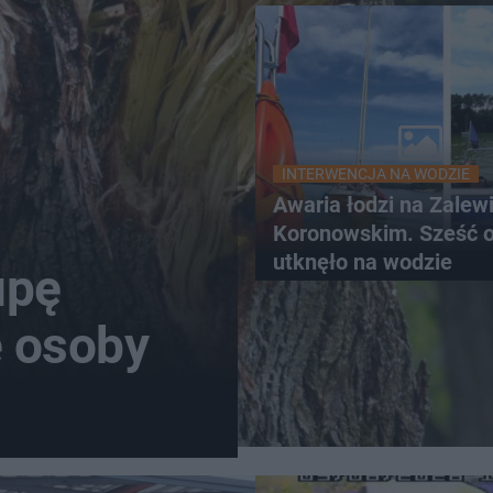
INTERWENCJA NA WODZIE
Awaria łodzi na Zalew
Koronowskim. Sześć 
utknęło na wodzie
upę
e osoby