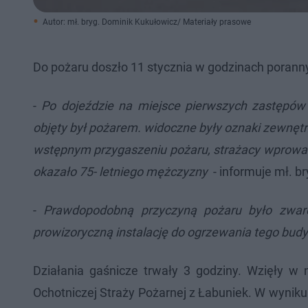
Autor: mł. bryg. Dominik Kukułowicz/ Materiały prasowe
Do pożaru doszło 11 stycznia w godzinach porann
-
Po dojeździe na miejsce pierwszych zastępów 
objęty był pożarem. widoczne były oznaki zewnętr
wstępnym przygaszeniu pożaru, strażacy wprowadze
okazało 75- letniego mężczyzny
- informuje mł. b
-
Prawdopodobną przyczyną pożaru było zwarcie 
prowizoryczną instalację do ogrzewania tego bud
Działania gaśnicze trwały 3 godziny. Wzięły w
Ochotniczej Straży Pożarnej z Łabuniek. W wyniku