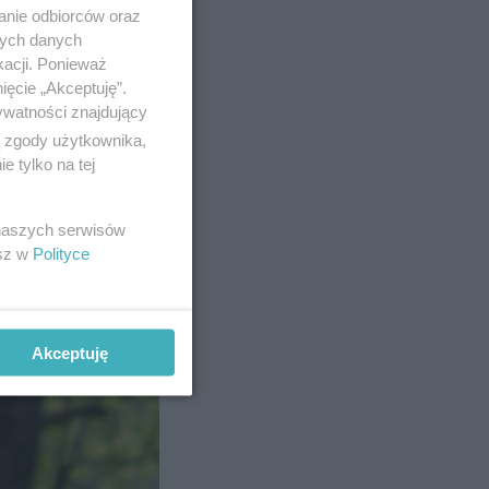
anie odbiorców oraz
nych danych
kacji. Ponieważ
ięcie „Akceptuję”.
ywatności znajdujący
ą zgody użytkownika,
 tylko na tej
 naszych serwisów
na osoba
esz w
Polityce
do
Akceptuję