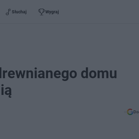
Słuchaj
Wygraj
 drewnianego domu
ią
Do