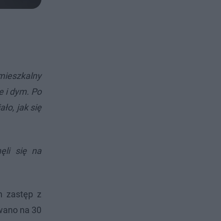
mieszkalny
e i dym. Po
ło, jak się
ęli się na
n zastęp z
owano na 30