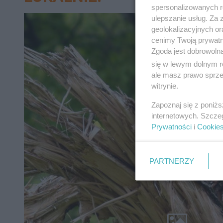
spersonalizowanych re
ulepszanie usług. Za
geolokalizacyjnych or
cenimy Twoją prywatno
Zgoda jest dobrowoln
się w lewym dolnym r
ale masz prawo sprzec
witrynie.
Zapoznaj się z poniż
internetowych. Szcze
Prywatności
i
Cookie
PARTNERZY