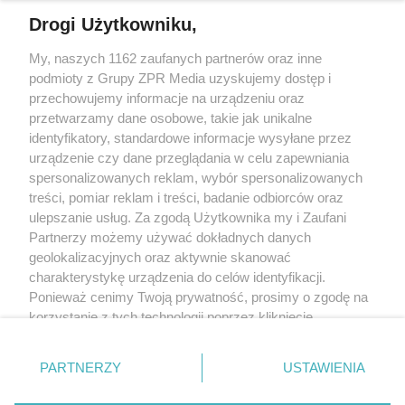
Drogi Użytkowniku,
My, naszych 1162 zaufanych partnerów oraz inne
Żaden utwór zamieszczony w serwisie nie może być powielany i
podmioty z Grupy ZPR Media uzyskujemy dostęp i
rozpowszechniany lub dalej rozpowszechniany w jakikolwiek sposób (w
tym także elektroniczny lub mechaniczny) na jakimkolwiek polu
przechowujemy informacje na urządzeniu oraz
eksploatacji w jakiejkolwiek formie, włącznie z umieszczaniem w Internecie
przetwarzamy dane osobowe, takie jak unikalne
bez pisemnej zgody właściciela praw. Jakiekolwiek użycie lub
identyfikatory, standardowe informacje wysyłane przez
wykorzystanie utworów w całości lub w części z naruszeniem prawa, tzn.
bez właściwej zgody, jest zabronione pod groźbą kary i może być ścigane
urządzenie czy dane przeglądania w celu zapewniania
prawnie.
spersonalizowanych reklam, wybór spersonalizowanych
treści, pomiar reklam i treści, badanie odbiorców oraz
ulepszanie usług. Za zgodą Użytkownika my i Zaufani
Partnerzy możemy używać dokładnych danych
geolokalizacyjnych oraz aktywnie skanować
charakterystykę urządzenia do celów identyfikacji.
Ponieważ cenimy Twoją prywatność, prosimy o zgodę na
O nas
korzystanie z tych technologii poprzez kliknięcie
Informacje prawne
„Akceptuję”. Zgoda jest dobrowolna i zawsze możesz ją
zmienić/wycofać klikając przycisk ustawień prywatności
Nasze serwisy
PARTNERZY
USTAWIENIA
znajdujący się w lewym dolnym rogu strony
. Niektóre
rodzaje przetwarzania danych nie wymagają zgody
© 2026 Grupa ZPR Media