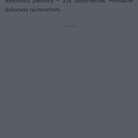
wysokości pierśnicy – 328 centymetrów. Pomiarów
dokonano tachimetrem.