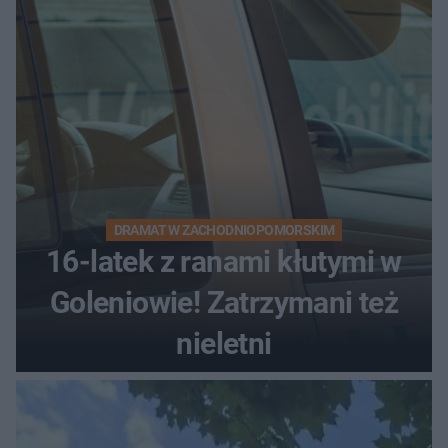
bez tłumów
DRAMAT W ZACHODNIOPOMORSKIM
16-latek z ranami kłutymi w
Goleniowie! Zatrzymani też
nieletni