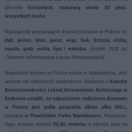
głównie
liściastych, stanowią około 32 proc.
wszystkich lasów.
Najczęściej występujące drzewa liściaste w Polsce to:
dąb, jesion, klon, jawor, wiąz, buk, brzoza, olcha,
topola, grab, osika, lipa i wierzba.
[źródło GUS, za:
Centrum Informacyjne Lasów Państwowych]
Najwyższe drzewo w Polsce rośnie w Małopolsce. Jest
wyższe od niektórych wieżowców. Badacze z
Katedry
Bioróżnorodności Leśnej Uniwersytetu Rolniczego w
Krakowie ustalili, że najwyższym rodzimym drzewem
w Polsce jest jodła pospolita Abies alba MILL,
rosnąca
w Pienińskim Parku Narodowym.
Wysokość
tego drzewa wynosi
55,86 metrów,
a obwód pnia na