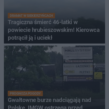
DRAMAT W SIEKIERZYŃCACH
Tragiczna śmierć 46-latki w
powiecie hrubieszowskim! Kierowca
potrącił ją i uciekł
PROGNOZA POGODY
Gwałtowne burze nadciągają nad
Polskę. IMGW ostrzega przed