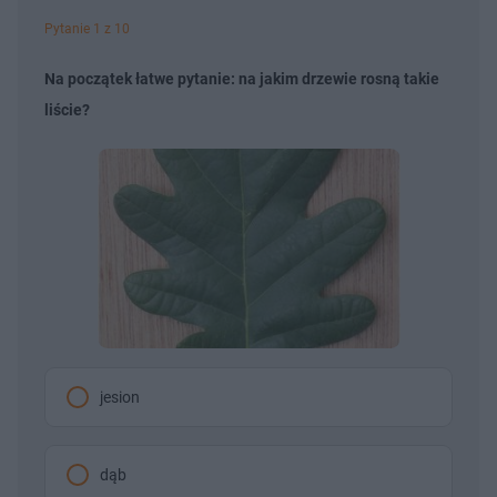
Pytanie 1 z 10
Na początek łatwe pytanie: na jakim drzewie rosną takie
liście?
jesion
dąb