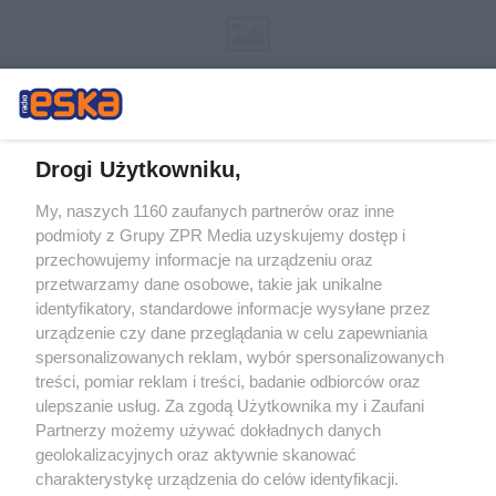
Drogi Użytkowniku,
My, naszych 1160 zaufanych partnerów oraz inne
Żaden utwór zamieszczony w serwisie nie może być powielany i
podmioty z Grupy ZPR Media uzyskujemy dostęp i
rozpowszechniany lub dalej rozpowszechniany w jakikolwiek sposób (w
przechowujemy informacje na urządzeniu oraz
tym także elektroniczny lub mechaniczny) na jakimkolwiek polu
eksploatacji w jakiejkolwiek formie, włącznie z umieszczaniem w
przetwarzamy dane osobowe, takie jak unikalne
Internecie bez pisemnej zgody właściciela praw. Jakiekolwiek użycie lub
identyfikatory, standardowe informacje wysyłane przez
wykorzystanie utworów w całości lub w części z naruszeniem prawa,
tzn. bez właściwej zgody, jest zabronione pod groźbą kary i może być
urządzenie czy dane przeglądania w celu zapewniania
ścigane prawnie.
spersonalizowanych reklam, wybór spersonalizowanych
treści, pomiar reklam i treści, badanie odbiorców oraz
ulepszanie usług. Za zgodą Użytkownika my i Zaufani
Partnerzy możemy używać dokładnych danych
geolokalizacyjnych oraz aktywnie skanować
charakterystykę urządzenia do celów identyfikacji.