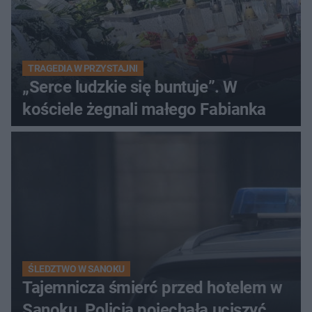
TRAGEDIA W PRZYSTAJNI
„Serce ludzkie się buntuje”. W
kościele żegnali małego Fabianka
ŚLEDZTWO W SANOKU
Tajemnicza śmierć przed hotelem w
Sanoku. Policja pojechała uciszyć