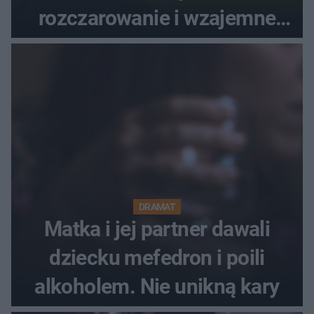
rozczarowanie i wzajemne
obwinianie. Dlaczego Peak
Festiwal nie odbędzie się?
DRAMAT
Matka i jej partner dawali
dziecku mefedron i poili
alkoholem. Nie unikną kary