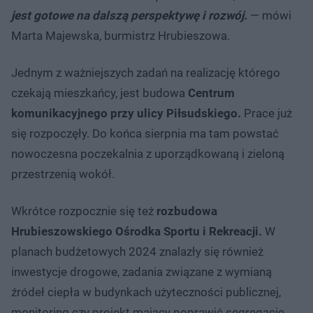
jest gotowe na dalszą perspektywę i rozwój.
— mówi
Marta Majewska, burmistrz Hrubieszowa.
Jednym z ważniejszych zadań na realizację którego
czekają mieszkańcy, jest budowa
Centrum
komunikacyjnego przy ulicy Piłsudskiego.
Prace już
się rozpoczęły. Do końca sierpnia ma tam powstać
nowoczesna poczekalnia z uporządkowaną i zieloną
przestrzenią wokół.
Wkrótce rozpocznie się też
rozbudowa
Hrubieszowskiego Ośrodka Sportu i Rekreacji.
W
planach budżetowych 2024 znalazły się również
inwestycje drogowe, zadania związane z wymianą
źródeł ciepła w budynkach użyteczności publicznej,
monitoring czy projekt mający poprawić segregację