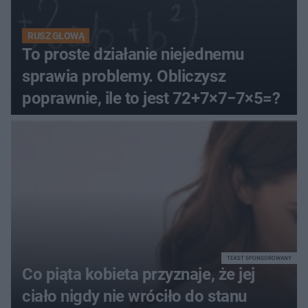
RUSZ GŁOWĄ
To proste działanie niejednemu
sprawia problemy. Obliczysz
poprawnie, ile to jest 72+7×7−7×5=?
TEKST SPONSOROWANY
Co piąta kobieta przyznaje, że jej
ciało nigdy nie wróciło do stanu