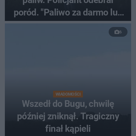
poród. "Paliwo za darmo lub
50 %!"
6
WIADOMOŚCI
Wszedł do Bugu, chwilę
później zniknął. Tragiczny
finał kąpieli