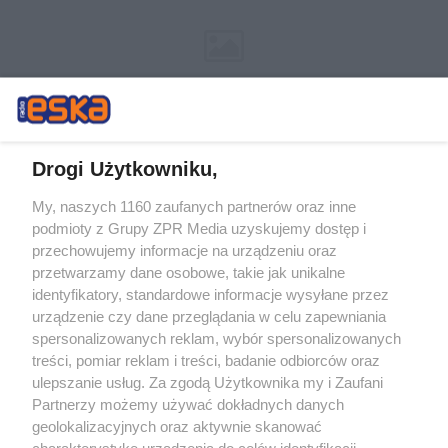
Drogi Użytkowniku,
My, naszych 1160 zaufanych partnerów oraz inne
Żaden utwór zamieszczony w serwisie nie może być powielany i
podmioty z Grupy ZPR Media uzyskujemy dostęp i
rozpowszechniany lub dalej rozpowszechniany w jakikolwiek sposób (w
przechowujemy informacje na urządzeniu oraz
tym także elektroniczny lub mechaniczny) na jakimkolwiek polu
eksploatacji w jakiejkolwiek formie, włącznie z umieszczaniem w
przetwarzamy dane osobowe, takie jak unikalne
Internecie bez pisemnej zgody właściciela praw. Jakiekolwiek użycie lub
identyfikatory, standardowe informacje wysyłane przez
wykorzystanie utworów w całości lub w części z naruszeniem prawa,
tzn. bez właściwej zgody, jest zabronione pod groźbą kary i może być
urządzenie czy dane przeglądania w celu zapewniania
ścigane prawnie.
spersonalizowanych reklam, wybór spersonalizowanych
treści, pomiar reklam i treści, badanie odbiorców oraz
ulepszanie usług. Za zgodą Użytkownika my i Zaufani
Partnerzy możemy używać dokładnych danych
geolokalizacyjnych oraz aktywnie skanować
charakterystykę urządzenia do celów identyfikacji.