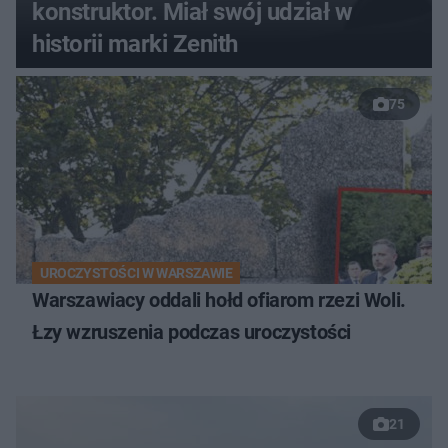
konstruktor. Miał swój udział w
historii marki Zenith
75
UROCZYSTOŚCI W WARSZAWIE
Warszawiacy oddali hołd ofiarom rzezi Woli.
Łzy wzruszenia podczas uroczystości
21