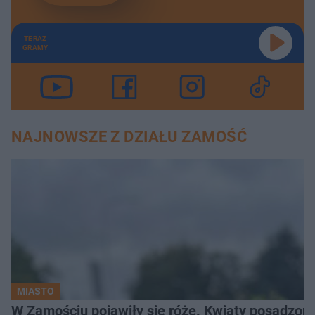
TERAZ
GRAMY
NAJNOWSZE Z DZIAŁU ZAMOŚĆ
MIASTO
W Zamościu pojawiły się róże. Kwiaty posadzono