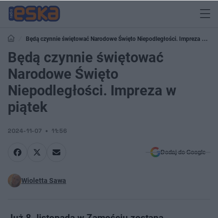
Będą czynnie świętować Narodowe Święto Niepodległości. Impreza w
piątek
Będą czynnie świętować
Narodowe Święto
Niepodległości. Impreza w
piątek
2024-11-07
11:56
Dodaj do Google
Wioletta Sawa
Już 8. listopada w Zamościu zostaną