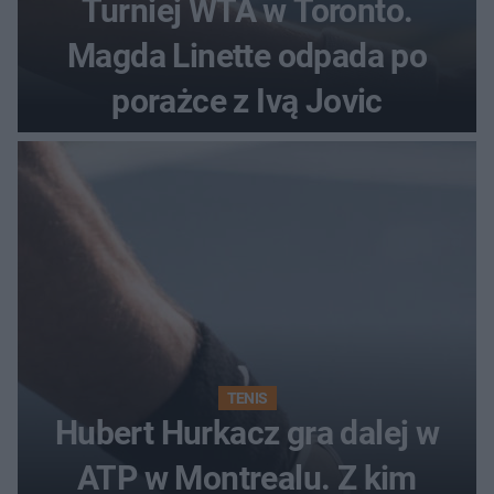
Turniej WTA w Toronto.
Magda Linette odpada po
porażce z Ivą Jovic
TENIS
Hubert Hurkacz gra dalej w
ATP w Montrealu. Z kim