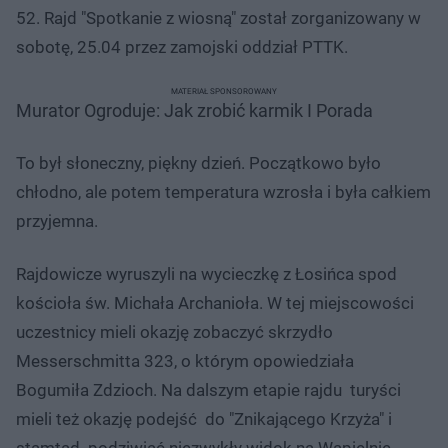
52. Rajd "Spotkanie z wiosną" został zorganizowany w
sobotę, 25.04 przez zamojski oddział PTTK.
MATERIAŁ SPONSOROWANY
Murator Ogroduje: Jak zrobić karmik I Porada
To był słoneczny, piękny dzień. Początkowo było
chłodno, ale potem temperatura wzrosła i była całkiem
przyjemna.
Rajdowicze wyruszyli na wycieczkę z Łosińca spod
kościoła św. Michała Archanioła. W tej miejscowości
uczestnicy mieli okazję zobaczyć skrzydło
Messerschmitta 323, o którym opowiedziała
Bogumiła Zdzioch. Na dalszym etapie rajdu turyści
mieli też okazję podejść do "Znikającego Krzyża" i
stamtąd podziwiać niezwykły widok na Wapielnię,