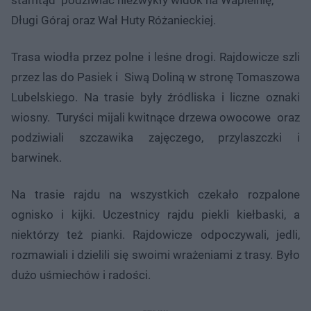
Długi Góraj oraz Wał Huty Różanieckiej.
Trasa wiodła przez polne i leśne drogi. Rajdowicze szli
przez las do Pasiek i Siwą Doliną w stronę Tomaszowa
Lubelskiego. Na trasie były źródliska i liczne oznaki
wiosny. Turyści mijali kwitnące drzewa owocowe oraz
podziwiali szczawika zajęczego, przylaszczki i
barwinek.
Na trasie rajdu na wszystkich czekało rozpalone
ognisko i kijki. Uczestnicy rajdu piekli kiełbaski, a
niektórzy też pianki. Rajdowicze odpoczywali, jedli,
rozmawiali i dzielili się swoimi wrażeniami z trasy. Było
dużo uśmiechów i radości.