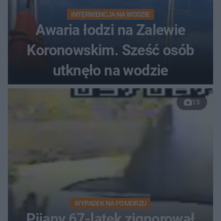
INTERWENCJA NA WODZIE
Awaria łodzi na Zalewie
Koronowskim. Sześć osób
utknęło na wodzie
13
WYPADEK NA POMORZU
Pijany 67-latek zignorował