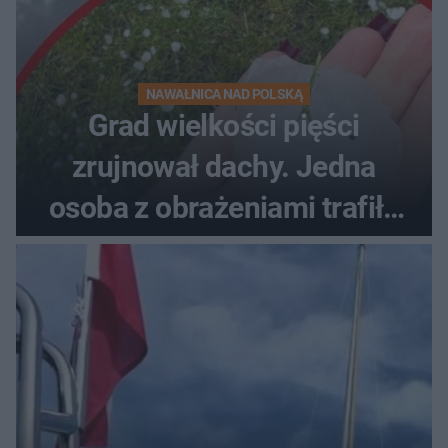
NAWAŁNICA NAD POLSKĄ
Grad wielkości pięści
zrujnował dachy. Jedna
osoba z obrażeniami trafiła
do szpitala