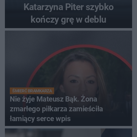
Katarzyna Piter szybko
kończy grę w deblu
ŚMIERĆ BRAMKARZA
Nie żyje Mateusz Bąk. Żona
zmarłego piłkarza zamieściła
łamiący serce wpis