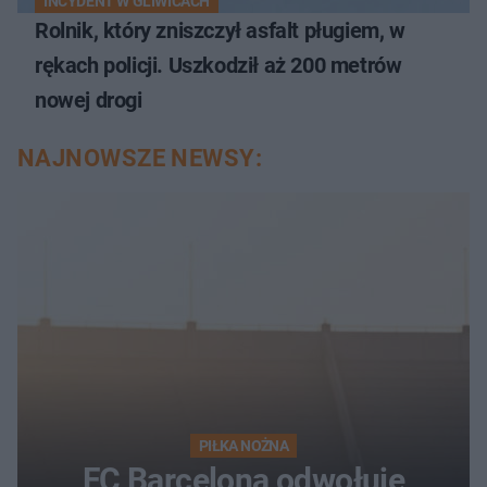
INCYDENT W GLIWICACH
Rolnik, który zniszczył asfalt pługiem, w
rękach policji. Uszkodził aż 200 metrów
nowej drogi
NAJNOWSZE NEWSY:
PIŁKA NOŻNA
FC Barcelona odwołuje