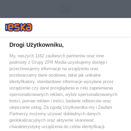
Drogi Użytkowniku,
My, naszych 1162 zaufanych partnerów oraz inne
Żaden utwór zamieszczony w serwisie nie może być powielany i
podmioty z Grupy ZPR Media uzyskujemy dostęp i
rozpowszechniany lub dalej rozpowszechniany w jakikolwiek sposób (w
przechowujemy informacje na urządzeniu oraz
tym także elektroniczny lub mechaniczny) na jakimkolwiek polu
eksploatacji w jakiejkolwiek formie, włącznie z umieszczaniem w
przetwarzamy dane osobowe, takie jak unikalne
Internecie bez pisemnej zgody właściciela praw. Jakiekolwiek użycie lub
identyfikatory, standardowe informacje wysyłane przez
wykorzystanie utworów w całości lub w części z naruszeniem prawa,
tzn. bez właściwej zgody, jest zabronione pod groźbą kary i może być
urządzenie czy dane przeglądania w celu zapewniania
ścigane prawnie.
spersonalizowanych reklam, wybór spersonalizowanych
treści, pomiar reklam i treści, badanie odbiorców oraz
ulepszanie usług. Za zgodą Użytkownika my i Zaufani
Partnerzy możemy używać dokładnych danych
geolokalizacyjnych oraz aktywnie skanować
charakterystykę urządzenia do celów identyfikacji.