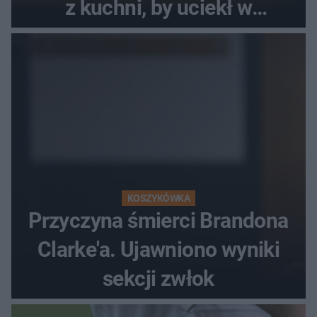
z kuchni, by uciekł w
popłochu
KOSZYKÓWKA
Przyczyna śmierci Brandona
Clarke'a. Ujawniono wyniki
sekcji zwłok