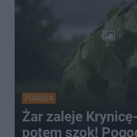
POGODA
Żar zaleje Krynicę
potem szok! Pogo