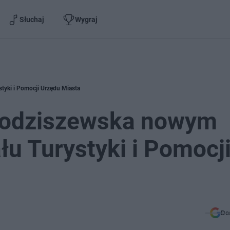
Słuchaj
Wygraj
yki i Pomocji Urzędu Miasta
Godziszewska nowym
u Turystyki i Pomocj
Do