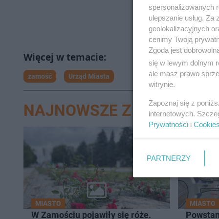
spersonalizowanych re
ulepszanie usług. Za
geolokalizacyjnych or
cenimy Twoją prywatno
Zgoda jest dobrowoln
się w lewym dolnym r
ale masz prawo sprzec
zamość
Urząd Miasta
witrynie.
Zapoznaj się z poniż
NAJNOWSZE Z DZIAŁU Z
internetowych. Szcze
Prywatności
i
Cookie
PARTNERZY
MIASTO
MIASTO
W Zamościu pojawiły się róże.
Powstan