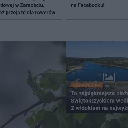
Sadowej w Zamościu.
na Facebooku!
eż przejazd dla rowerów
CIEKAWOSTKA
To najpiękniejsza plaż
Świętokrzyskiem wedł
Z widokiem na najwyż
szczyt Gór Świętokrzy