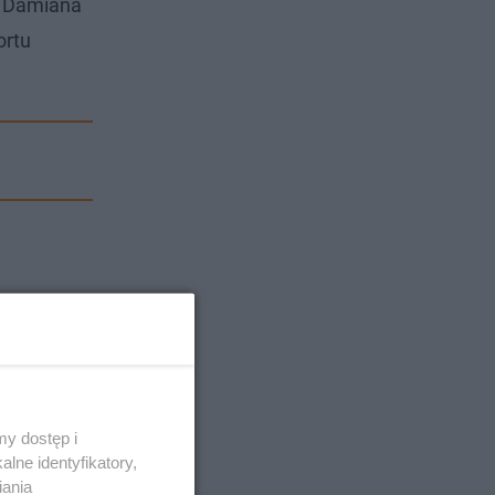
i Damiana
ortu
y dostęp i
lne identyfikatory,
iania