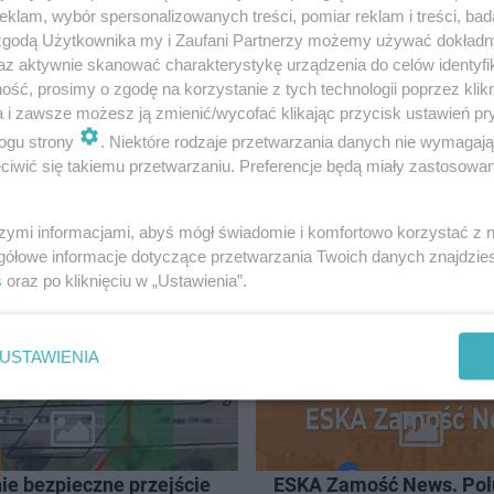
klam, wybór spersonalizowanych treści, pomiar reklam i treści, bad
 zgodą Użytkownika my i Zaufani Partnerzy możemy używać dokład
az aktywnie skanować charakterystykę urządzenia do celów identyfi
ść, prosimy o zgodę na korzystanie z tych technologii poprzez klikn
a i zawsze możesz ją zmienić/wycofać klikając przycisk ustawień pr
ogu strony
. Niektóre rodzaje przetwarzania danych nie wymagaj
iwić się takiemu przetwarzaniu. Preferencje będą miały zastosowanie
szymi informacjami, abyś mógł świadomie i komfortowo korzystać z
AMOŚĆ
gółowe informacje dotyczące przetwarzania Twoich danych znajdzi
s
oraz po kliknięciu w „Ustawienia”.
USTAWIENIA
ie bezpieczne przejście
ESKA Zamość News. Pol