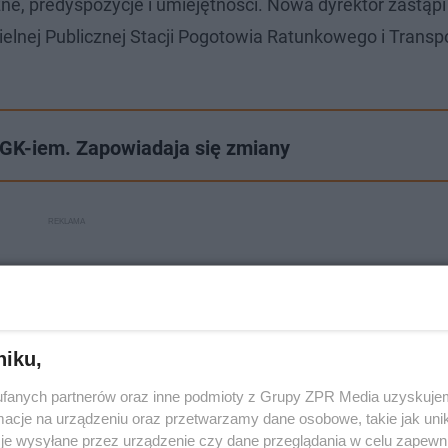
ne, predyspozycje i umiejętności. Nowa dyrektor zastąp
elnej Publicznej Stacji Pogotowia Ratunkowego i Transp
GK-iem. Zapowiadaja się zmiany
niku,
fanych partnerów oraz inne podmioty z Grupy ZPR Media uzyskujem
cje na urządzeniu oraz przetwarzamy dane osobowe, takie jak unika
je wysyłane przez urządzenie czy dane przeglądania w celu zapewn