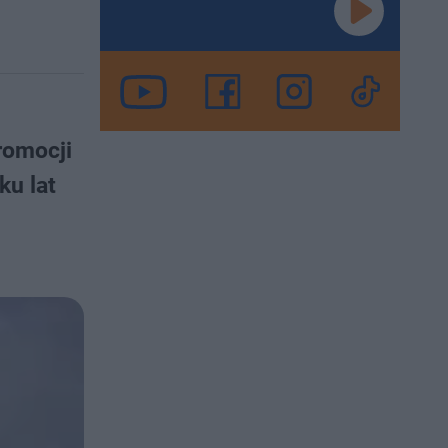
romocji
ku lat