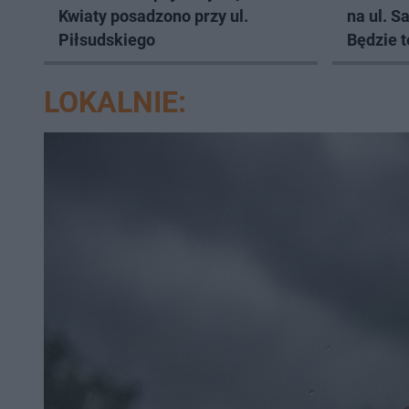
Kwiaty posadzono przy ul.
na ul. 
Piłsudskiego
Będzie t
LOKALNIE: