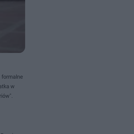
a formalne
atka w
riów".