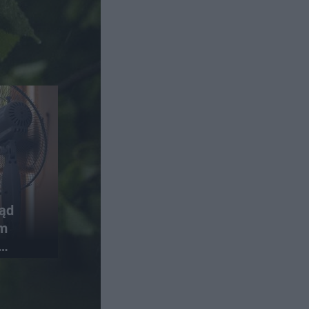
rąd
em