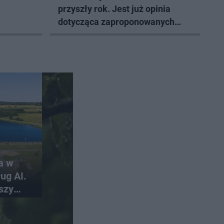
przyszły rok. Jest już opinia
dotycząca zaproponowanych
projektów
a w
ug AI.
szy
skich