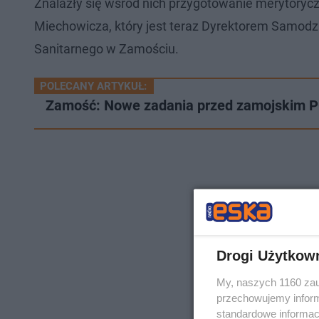
Znalazły się wśród nich przygotowanie merytorycz
Miechowicza, który jest teraz Dyrektorem Samodzi
Sanitarnego w Zamościu.
POLECANY ARTYKUŁ:
Zamość: Nowe zadania przed zamojskim P
Drogi Użytkow
My, naszych 1160 zau
przechowujemy informa
standardowe informac