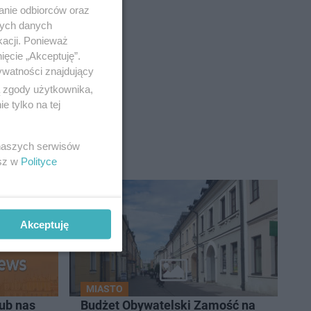
anie odbiorców oraz
nych danych
kacji. Ponieważ
ięcie „Akceptuję”.
ywatności znajdujący
ą zgody użytkownika,
 tylko na tej
 naszych serwisów
esz w
Polityce
Akceptuję
MIASTO
ub nas
Budżet Obywatelski Zamość na