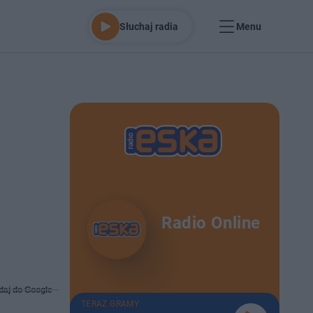
Słuchaj radia
Menu
i
Radio Online
daj do Google
TERAZ GRAMY