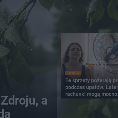
UPAŁY
Te sprzęty pożerają p
podczas upałów. Lat
rachunki mogą mocno
-Zdroju, a
wzrosnąć
da