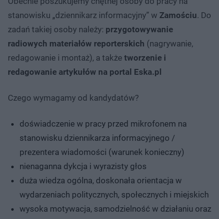
Obecnie poszukujemy chętnej osoby do pracy na
stanowisku „dziennikarz informacyjny” w
Zamościu
. Do
zadań takiej osoby należy:
przygotowywanie
radiowych materiałów reporterskich
(nagrywanie,
redagowanie i montaż), a także
tworzenie i
redagowanie artykułów na portal Eska.pl
Czego wymagamy od kandydatów?
doświadczenie w pracy przed mikrofonem na
stanowisku dziennikarza informacyjnego /
prezentera wiadomości (warunek konieczny)
nienaganna dykcja i wyrazisty głos
duża wiedza ogólna, doskonała orientacja w
wydarzeniach politycznych, społecznych i miejskich
wysoka motywacja, samodzielność w działaniu oraz