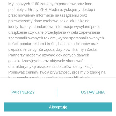
My, naszych 1160 zaufanych partnerów oraz inne
Żaden utwór zamieszczony w serwisie nie może być powielany i
podmioty z Grupy ZPR Media uzyskujemy dostęp i
rozpowszechniany lub dalej rozpowszechniany w jakikolwiek sposób (w
tym także elektroniczny lub mechaniczny) na jakimkolwiek polu
przechowujemy informacje na urządzeniu oraz
eksploatacji w jakiejkolwiek formie, włącznie z umieszczaniem w Internecie
przetwarzamy dane osobowe, takie jak unikalne
bez pisemnej zgody właściciela praw. Jakiekolwiek użycie lub
wykorzystanie utworów w całości lub w części z naruszeniem prawa, tzn.
identyfikatory, standardowe informacje wysyłane przez
bez właściwej zgody, jest zabronione pod groźbą kary i może być ścigane
urządzenie czy dane przeglądania w celu zapewniania
prawnie.
spersonalizowanych reklam, wybór spersonalizowanych
treści, pomiar reklam i treści, badanie odbiorców oraz
ulepszanie usług. Za zgodą Użytkownika my i Zaufani
Partnerzy możemy używać dokładnych danych
geolokalizacyjnych oraz aktywnie skanować
charakterystykę urządzenia do celów identyfikacji.
O nas
Ponieważ cenimy Twoją prywatność, prosimy o zgodę na
korzystanie z tych technologii poprzez kliknięcie
Informacje prawne
„Akceptuję”. Zgoda jest dobrowolna i zawsze możesz ją
zmienić/wycofać klikając przycisk ustawień prywatności
Nasze serwisy
PARTNERZY
USTAWIENIA
znajdujący się w lewym dolnym rogu strony
. Niektóre
rodzaje przetwarzania danych nie wymagają zgody
© 2026 Grupa ZPR Media
Akceptuję
użytkownika, ale masz prawo sprzeciwić się takiemu
przetwarzaniu. Preferencje będą miały zastosowanie tylko