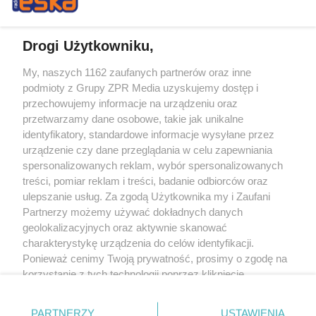
Drogi Użytkowniku,
My, naszych 1162 zaufanych partnerów oraz inne
Żaden utwór zamieszczony w serwisie nie może być powielany i
podmioty z Grupy ZPR Media uzyskujemy dostęp i
rozpowszechniany lub dalej rozpowszechniany w jakikolwiek sposób (w
tym także elektroniczny lub mechaniczny) na jakimkolwiek polu
przechowujemy informacje na urządzeniu oraz
eksploatacji w jakiejkolwiek formie, włącznie z umieszczaniem w Internecie
przetwarzamy dane osobowe, takie jak unikalne
bez pisemnej zgody właściciela praw. Jakiekolwiek użycie lub
wykorzystanie utworów w całości lub w części z naruszeniem prawa, tzn.
identyfikatory, standardowe informacje wysyłane przez
bez właściwej zgody, jest zabronione pod groźbą kary i może być ścigane
urządzenie czy dane przeglądania w celu zapewniania
prawnie.
spersonalizowanych reklam, wybór spersonalizowanych
treści, pomiar reklam i treści, badanie odbiorców oraz
ulepszanie usług. Za zgodą Użytkownika my i Zaufani
Partnerzy możemy używać dokładnych danych
geolokalizacyjnych oraz aktywnie skanować
charakterystykę urządzenia do celów identyfikacji.
O nas
Ponieważ cenimy Twoją prywatność, prosimy o zgodę na
korzystanie z tych technologii poprzez kliknięcie
Informacje prawne
„Akceptuję”. Zgoda jest dobrowolna i zawsze możesz ją
zmienić/wycofać klikając przycisk ustawień prywatności
Nasze serwisy
PARTNERZY
USTAWIENIA