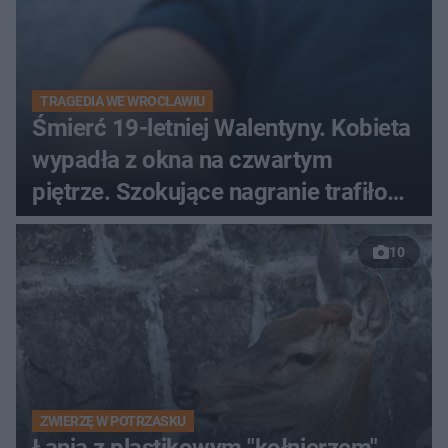
TRAGEDIA WE WROCŁAWIU
Śmierć 19-letniej Walentyny. Kobieta
wypadła z okna na czwartym
piętrze. Szokujące nagranie trafiło
do sieci
10
ZWIERZĘ W POTRZASKU
Łania z plastikowym "kołnierzem"