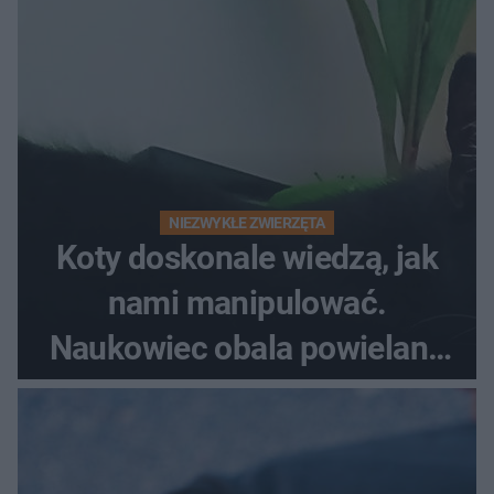
NIEZWYKŁE ZWIERZĘTA
Koty doskonale wiedzą, jak
nami manipulować.
Naukowiec obala powielane
od lat mity na ich temat