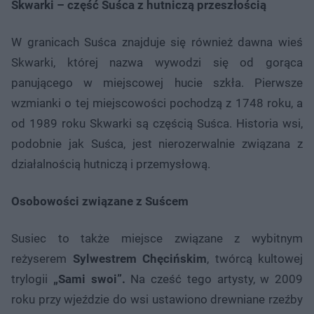
Skwarki – część Suśca z hutniczą przeszłością
W granicach Suśca znajduje się również dawna wieś
Skwarki, której nazwa wywodzi się od gorąca
panującego w miejscowej hucie szkła. Pierwsze
wzmianki o tej miejscowości pochodzą z 1748 roku, a
od 1989 roku Skwarki są częścią Suśca. Historia wsi,
podobnie jak Suśca, jest nierozerwalnie związana z
działalnością hutniczą i przemysłową.
Osobowości związane z Suścem
Susiec to także miejsce związane z wybitnym
reżyserem
Sylwestrem Chęcińskim
, twórcą kultowej
trylogii
„Sami swoi”.
Na cześć tego artysty, w 2009
roku przy wjeździe do wsi ustawiono drewniane rzeźby