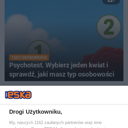
5
TEST OSOBOWOŚCI
Psychotest. Wybierz jeden kwiat i
sprawdź, jaki masz typ osobowości
ZOBACZ WIĘCEJ
Drogi Użytkowniku,
My, naszych 1162 zaufanych partnerów oraz inne