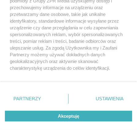
podmioty z Grupy ZPR Media uzyskujemy dostęp i
przechowujemy informacje na urządzeniu oraz
przetwarzamy dane osobowe, takie jak unikalne
identyfikatory, standardowe informacje wysyłane przez
urządzenie czy dane przeglądania w celu zapewniania
spersonalizowanych reklam, wybór spersonalizowanych
treści, pomiar reklam i treści, badanie odbiorców oraz
ulepszanie usług. Za zgodą Użytkownika my i Zaufani
Partnerzy możemy używać dokładnych danych
geolokalizacyjnych oraz aktywnie skanować
charakterystykę urządzenia do celów identyfikacji.
Ponieważ cenimy Twoją prywatność, prosimy o zgodę na
korzystanie z tych technologii poprzez kliknięcie
„Akceptuję”. Zgoda jest dobrowolna i zawsze możesz ją
zmienić/wycofać klikając przycisk ustawień prywatności
PARTNERZY
USTAWIENIA
znajdujący się w lewym dolnym rogu strony
. Niektóre
rodzaje przetwarzania danych nie wymagają zgody
Akceptuję
użytkownika, ale masz prawo sprzeciwić się takiemu
przetwarzaniu. Preferencje będą miały zastosowanie tylko
na tej witrynie.
Żaden utwór zamieszczony w serwisie nie może być powielany i