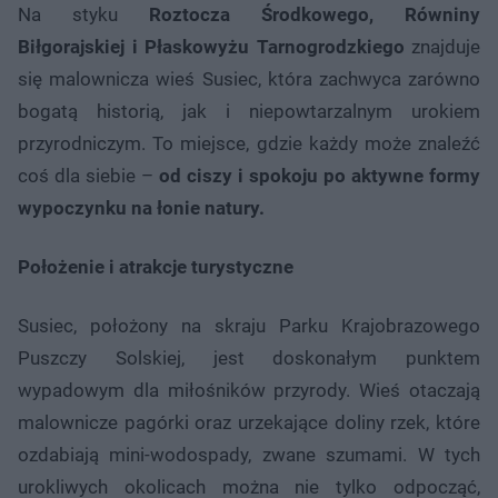
Na styku
Roztocza Środkowego, Równiny
Biłgorajskiej i Płaskowyżu Tarnogrodzkiego
znajduje
się malownicza wieś Susiec, która zachwyca zarówno
bogatą historią, jak i niepowtarzalnym urokiem
przyrodniczym. To miejsce, gdzie każdy może znaleźć
coś dla siebie –
od ciszy i spokoju po aktywne formy
wypoczynku na łonie natury.
Położenie i atrakcje turystyczne
Susiec, położony na skraju Parku Krajobrazowego
Puszczy Solskiej, jest doskonałym punktem
wypadowym dla miłośników przyrody. Wieś otaczają
malownicze pagórki oraz urzekające doliny rzek, które
ozdabiają mini-wodospady, zwane szumami. W tych
urokliwych okolicach można nie tylko odpocząć,