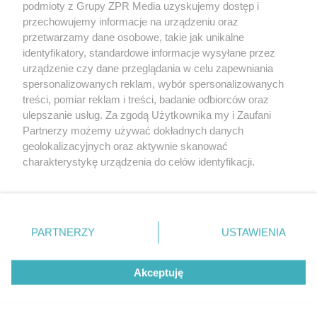
podmioty z Grupy ZPR Media uzyskujemy dostęp i
rozpowszechniany lub dalej rozpowszechniany w jakikolwiek sposób (w
przechowujemy informacje na urządzeniu oraz
tym także elektroniczny lub mechaniczny) na jakimkolwiek polu
eksploatacji w jakiejkolwiek formie, włącznie z umieszczaniem w
przetwarzamy dane osobowe, takie jak unikalne
Internecie bez pisemnej zgody właściciela praw. Jakiekolwiek użycie lub
identyfikatory, standardowe informacje wysyłane przez
wykorzystanie utworów w całości lub w części z naruszeniem prawa,
tzn. bez właściwej zgody, jest zabronione pod groźbą kary i może być
urządzenie czy dane przeglądania w celu zapewniania
ścigane prawnie.
spersonalizowanych reklam, wybór spersonalizowanych
treści, pomiar reklam i treści, badanie odbiorców oraz
ulepszanie usług. Za zgodą Użytkownika my i Zaufani
Partnerzy możemy używać dokładnych danych
geolokalizacyjnych oraz aktywnie skanować
charakterystykę urządzenia do celów identyfikacji.
Ponieważ cenimy Twoją prywatność, prosimy o zgodę na
O nas
korzystanie z tych technologii poprzez kliknięcie
Informacje prawne
„Akceptuję”. Zgoda jest dobrowolna i zawsze możesz ją
zmienić/wycofać klikając przycisk ustawień prywatności
PARTNERZY
USTAWIENIA
Nasze serwisy
znajdujący się w lewym dolnym rogu strony
. Niektóre
rodzaje przetwarzania danych nie wymagają zgody
© 2026 Grupa ZPR Media
Akceptuję
użytkownika, ale masz prawo sprzeciwić się takiemu
przetwarzaniu. Preferencje będą miały zastosowanie tylko
na tej witrynie.