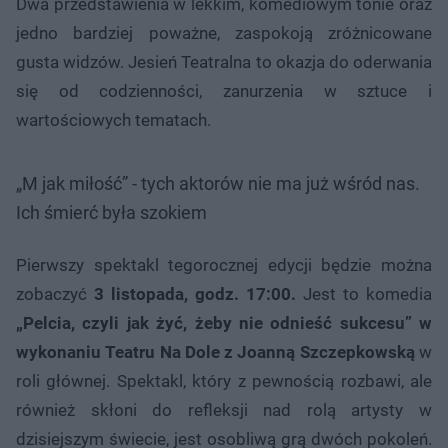
Dwa przedstawienia w lekkim, komediowym tonie oraz
jedno bardziej poważne, zaspokoją zróżnicowane
gusta widzów. Jesień Teatralna to okazja do oderwania
się od codzienności, zanurzenia w sztuce i
wartościowych tematach.
„M jak miłość” - tych aktorów nie ma już wśród nas.
Ich śmierć była szokiem
Pierwszy spektakl tegorocznej edycji będzie można
zobaczyć
3 listopada, godz. 17:00.
Jest to komedia
„Pelcia, czyli jak żyć, żeby nie odnieść sukcesu” w
wykonaniu Teatru Na Dole z Joanną Szczepkowską
w
roli głównej. Spektakl, który z pewnością rozbawi, ale
również skłoni do refleksji nad rolą artysty w
dzisiejszym świecie, jest osobliwą grą dwóch pokoleń.