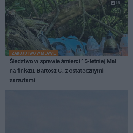
19
ZABÓJSTWO W MŁAWIE
Śledztwo w sprawie śmierci 16-letniej Mai
na finiszu. Bartosz G. z ostatecznymi
zarzutami