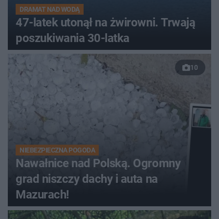
DRAMAT NAD WODĄ
47-latek utonął na żwirowni. Trwają
poszukiwania 30-latka
10
NIEBEZPIECZNA POGODA
Nawałnice nad Polską. Ogromny
grad niszczy dachy i auta na
Mazurach!