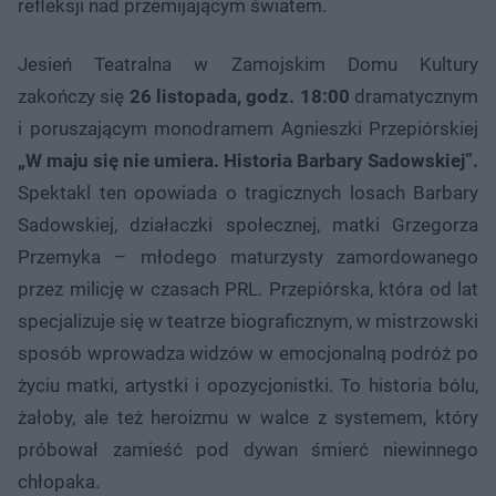
refleksji nad przemijającym światem.
Jesień Teatralna w Zamojskim Domu Kultury
zakończy się
26 listopada, godz. 18:00
dramatycznym
i poruszającym monodramem Agnieszki Przepiórskiej
„W maju się nie umiera. Historia Barbary Sadowskiej”.
Spektakl ten opowiada o tragicznych losach Barbary
Sadowskiej, działaczki społecznej, matki Grzegorza
Przemyka – młodego maturzysty zamordowanego
przez milicję w czasach PRL. Przepiórska, która od lat
specjalizuje się w teatrze biograficznym, w mistrzowski
sposób wprowadza widzów w emocjonalną podróż po
życiu matki, artystki i opozycjonistki. To historia bólu,
żałoby, ale też heroizmu w walce z systemem, który
próbował zamieść pod dywan śmierć niewinnego
chłopaka.