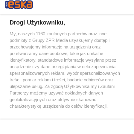
Drogi Użytkowniku,
My, naszych 1160 zaufanych partnerów oraz inne
Żaden utwór zamieszczony w serwisie nie może być powielany i
podmioty z Grupy ZPR Media uzyskujemy dostęp i
rozpowszechniany lub dalej rozpowszechniany w jakikolwiek sposób (w
przechowujemy informacje na urządzeniu oraz
tym także elektroniczny lub mechaniczny) na jakimkolwiek polu
eksploatacji w jakiejkolwiek formie, włącznie z umieszczaniem w
przetwarzamy dane osobowe, takie jak unikalne
Internecie bez pisemnej zgody właściciela praw. Jakiekolwiek użycie lub
identyfikatory, standardowe informacje wysyłane przez
wykorzystanie utworów w całości lub w części z naruszeniem prawa,
tzn. bez właściwej zgody, jest zabronione pod groźbą kary i może być
urządzenie czy dane przeglądania w celu zapewniania
ścigane prawnie.
spersonalizowanych reklam, wybór spersonalizowanych
treści, pomiar reklam i treści, badanie odbiorców oraz
ulepszanie usług. Za zgodą Użytkownika my i Zaufani
Partnerzy możemy używać dokładnych danych
geolokalizacyjnych oraz aktywnie skanować
charakterystykę urządzenia do celów identyfikacji.
Ponieważ cenimy Twoją prywatność, prosimy o zgodę na
O nas
korzystanie z tych technologii poprzez kliknięcie
Informacje prawne
„Akceptuję”. Zgoda jest dobrowolna i zawsze możesz ją
zmienić/wycofać klikając przycisk ustawień prywatności