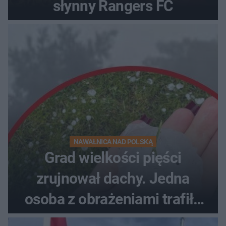
słynny Rangers FC
NAWAŁNICA NAD POLSKĄ
Grad wielkości pięści
zrujnował dachy. Jedna
osoba z obrażeniami trafiła
do szpitala