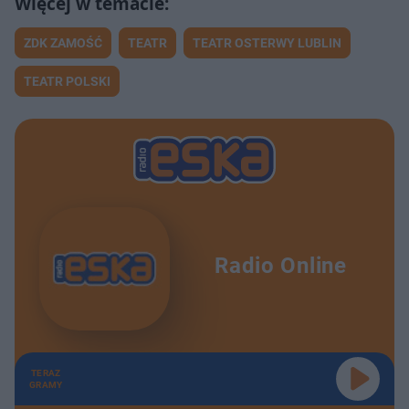
ZDK ZAMOŚĆ
TEATR
TEATR OSTERWY LUBLIN
TEATR POLSKI
Radio Online
TERAZ
GRAMY