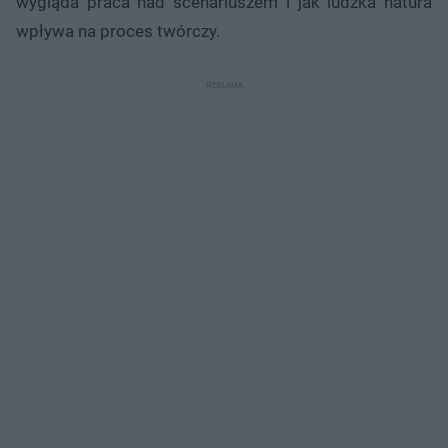
wygląda praca nad scenariuszem i jak ludzka natura
wpływa na proces twórczy.