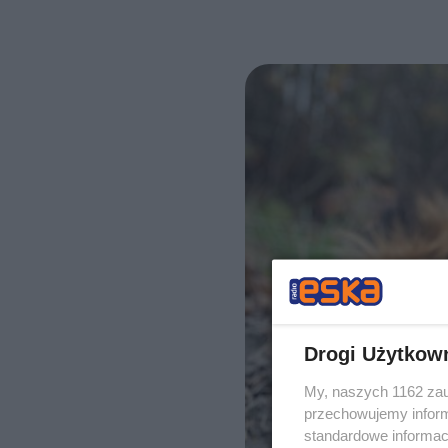
Drogi Użytkow
My, naszych 1162 zau
przechowujemy informa
standardowe informac