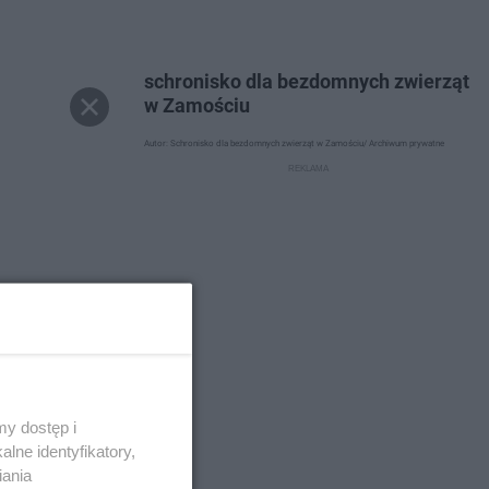
schronisko dla bezdomnych zwierząt
w Zamościu
Autor: Schronisko dla bezdomnych zwierząt w Zamościu/ Archiwum prywatne
y dostęp i
lne identyfikatory,
iania