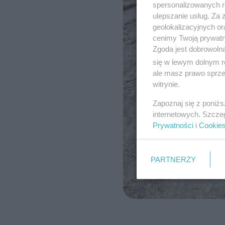
spersonalizowanych re
ulepszanie usług. Za
geolokalizacyjnych or
cenimy Twoją prywatno
Zgoda jest dobrowoln
się w lewym dolnym r
ale masz prawo sprzec
witrynie.
Zapoznaj się z poniż
internetowych. Szcze
Prywatności
i
Cookie
PARTNERZY