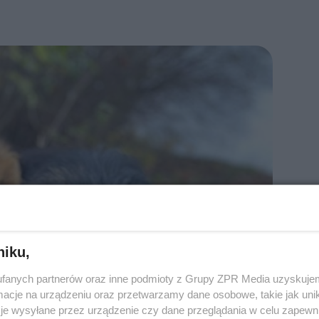
niku,
fanych partnerów oraz inne podmioty z Grupy ZPR Media uzyskujem
cje na urządzeniu oraz przetwarzamy dane osobowe, takie jak unika
je wysyłane przez urządzenie czy dane przeglądania w celu zapewn