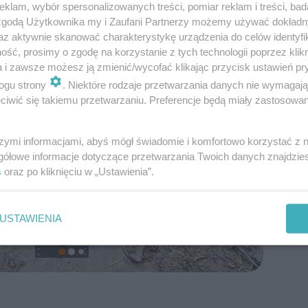
klam, wybór spersonalizowanych treści, pomiar reklam i treści, bad
 zgodą Użytkownika my i Zaufani Partnerzy możemy używać dokład
az aktywnie skanować charakterystykę urządzenia do celów identyfi
ść, prosimy o zgodę na korzystanie z tych technologii poprzez klikn
a i zawsze możesz ją zmienić/wycofać klikając przycisk ustawień pr
ogu strony
. Niektóre rodzaje przetwarzania danych nie wymagaj
iwić się takiemu przetwarzaniu. Preferencje będą miały zastosowanie
szymi informacjami, abyś mógł świadomie i komfortowo korzystać z
gółowe informacje dotyczące przetwarzania Twoich danych znajdzi
s
oraz po kliknięciu w „Ustawienia”.
USTAWIENIA