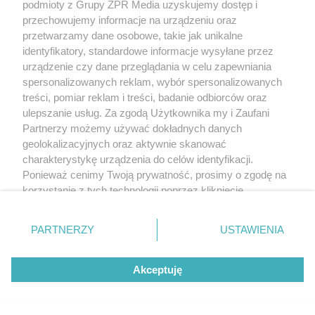
podmioty z Grupy ZPR Media uzyskujemy dostęp i
przechowujemy informacje na urządzeniu oraz
przetwarzamy dane osobowe, takie jak unikalne
identyfikatory, standardowe informacje wysyłane przez
urządzenie czy dane przeglądania w celu zapewniania
spersonalizowanych reklam, wybór spersonalizowanych
treści, pomiar reklam i treści, badanie odbiorców oraz
ulepszanie usług. Za zgodą Użytkownika my i Zaufani
Partnerzy możemy używać dokładnych danych
geolokalizacyjnych oraz aktywnie skanować
charakterystykę urządzenia do celów identyfikacji.
Ponieważ cenimy Twoją prywatność, prosimy o zgodę na
korzystanie z tych technologii poprzez kliknięcie
„Akceptuję”. Zgoda jest dobrowolna i zawsze możesz ją
zmienić/wycofać klikając przycisk ustawień prywatności
PARTNERZY
USTAWIENIA
znajdujący się w lewym dolnym rogu strony
. Niektóre
rodzaje przetwarzania danych nie wymagają zgody
Akceptuję
użytkownika, ale masz prawo sprzeciwić się takiemu
przetwarzaniu. Preferencje będą miały zastosowanie tylko
na tej witrynie.